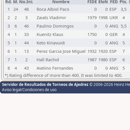
Rd.
M.
No.Ini.
Nombre
FIDE
EloN
FED
Pts.
1
24
48
Roca Albiol Paco
0
0
ESP
3,5
2
2
3
Zaiats Vladimir
1979
1998
UKR
4
3
6
46
Paulino Domingos
0
0
ANG
5,5
4
1
33
Kuenitz Klaus
1750
0
GER
4
5
1
44
Keto Kinavuidi
0
0
ANG
5
6
1
13
Perez Garcia Jose Miguel
1932
1920
ESP
7
7
1
2
Hall Rachid
1987
1980
ESP
6
8
4
43
Avelino Fernandes
0
0
ANG
5
*) Rating difference of more than 400. It was limited to 400.
Servidor de Resultados de Torneos de Ajedrez
© 2006-2026 Heinz H
Aviso legal/Condiciones de uso