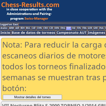
Logged on: Gast
Arabic
ARM
AZE
BIH
BUL
CAT
CHN
CRO
CZE
DEN
ENG
ESP
FAI
FIN
FRA
GER
GRE
INA
I
Inicio
Base de datos de torneos
Campeonato AUT
Imágenes
Nota: Para reducir la carga 
escaneos diarios de motor
todos los torneos finalizad
semanas se muestran tras p
botón:
VII Nocturno Blitz S-2000 TORNEO 1/2014 GR