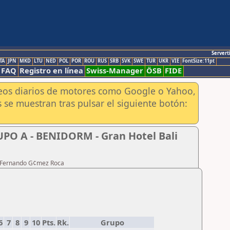
Servert
TA
JPN
MKD
LTU
NED
POL
POR
ROU
RUS
SRB
SVK
SWE
TUR
UKR
VIE
FontSize:11pt
FAQ
Registro en línea
Swiss-Manager
ÖSB
FIDE
aneos diarios de motores como Google o Yahoo,
 se muestran tras pulsar el siguiente botón:
UPO A - BENIDORM - Gran Hotel Bali
te Fernando G¢mez Roca
6
7
8
9
10
Pts.
Rk.
Grupo