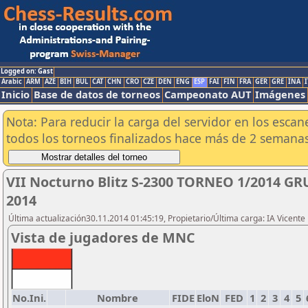
Logged on: Gast
Arabic
ARM
AZE
BIH
BUL
CAT
CHN
CRO
CZE
DEN
ENG
ESP
FAI
FIN
FRA
GER
GRE
INA
I
Inicio
Base de datos de torneos
Campeonato AUT
Imágenes
Nota: Para reducir la carga del servidor en los esc
todos los torneos finalizados hace más de 2 semanas
VII Nocturno Blitz S-2300 TORNEO 1/2014 GR
2014
Última actualización30.11.2014 01:45:19, Propietario/Última carga: IA Vicen
Vista de jugadores de MNC
No.Ini.
Nombre
FIDE
EloN
FED
1
2
3
4
5