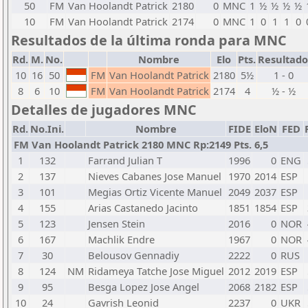
50
FM
Van Hoolandt Patrick
2180
0
MNC
1
½
½
½
½
10
FM
Van Hoolandt Patrick
2174
0
MNC
1
0
1
1
0
Resultados de la última ronda para MNC
Rd.
M.
No.
Nombre
Elo
Pts.
Resultado
10
16
50
FM
Van Hoolandt Patrick
2180
5½
1 - 0
8
6
10
FM
Van Hoolandt Patrick
2174
4
½ - ½
Detalles de jugadores MNC
Rd.
No.Ini.
Nombre
FIDE
EloN
FED
FM Van Hoolandt Patrick 2180 MNC Rp:2149 Pts. 6,5
1
132
Farrand Julian T
1996
0
ENG
2
137
Nieves Cabanes Jose Manuel
1970
2014
ESP
3
101
Megias Ortiz Vicente Manuel
2049
2037
ESP
4
155
Arias Castanedo Jacinto
1851
1854
ESP
5
123
Jensen Stein
2016
0
NOR
6
167
Machlik Endre
1967
0
NOR
7
30
Belousov Gennadiy
2222
0
RUS
8
124
NM
Ridameya Tatche Jose Miguel
2012
2019
ESP
9
95
Besga Lopez Jose Angel
2068
2182
ESP
10
24
Gavrish Leonid
2237
0
UKR