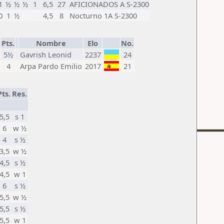
1
½
½
½
1
6,5
27
AFICIONADOS A S-2300
0
1
½
4,5
8
Nocturno 1A S-2300
Pts.
Nombre
Elo
No.
5½
Gavrish Leonid
2237
24
4
Arpa Pardo Emilio
2017
21
Pts.
Res.
5,5
s 1
6
w ½
4
s ½
3,5
w ½
4,5
s ½
4,5
w 1
6
s ½
5,5
w ½
5,5
s ½
5,5
w 1