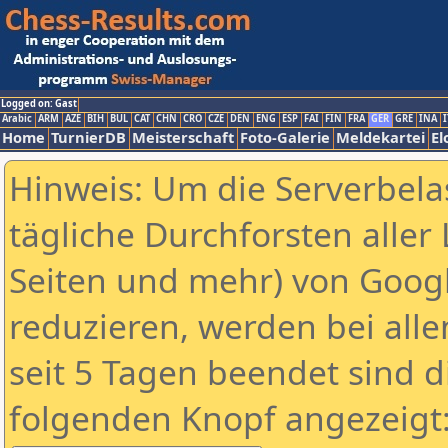
Logged on: Gast
Arabic
ARM
AZE
BIH
BUL
CAT
CHN
CRO
CZE
DEN
ENG
ESP
FAI
FIN
FRA
GER
GRE
INA
I
Home
TurnierDB
Meisterschaft
Foto-Galerie
Meldekartei
El
Hinweis: Um die Serverbela
tägliche Durchforsten aller 
Seiten und mehr) von Goog
reduzieren, werden bei alle
seit 5 Tagen beendet sind d
folgenden Knopf angezeigt