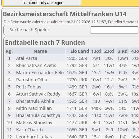
Bezirksmeisterschaft Mittelfranken U14
Die Seite wurde zuletzt aktualisiert am 21.02.2026 12:51:57, Ersteller/Letzte
Suche nach Spieler
Endtabelle nach 7 Runden
Rg.
Name
Elo
Land
1.Rd
2.Rd
3.Rd
4.R
1
Atal Parsa
1805
GER
7w1
3s½
12w1
2s
2
Khachatryan Avetis
1792
GER
5s1
11w1
4s½
1w
3
Martin Fernandez Félix
1675
GER
13s1
1w½
6s½
4w
4
Ratushna Olha
1770
UKR
10w1
12s1
2w½
3s
5
Reitz Tobias
1489
GER
2w0
16s1
8w1
7s
6
Atturi Sathwik Reddy
1667
GER
16w1
8s½
3w½
10s
7
Bharathula Akhila
1595
GER
1s0
14w1
9s½
5w
8
Mitin Maximilian
1711
GER
14s½
6w½
5s0
11w
9
Bharathula Agasthya
1242
GER
11s0
15w1
7w½
14s
10
Matskiv Stanislav
1477
UKR
4s0
13w1
11s1
6w
11
Kaza Charith
1680
GER
9w1
2s0
10w0
8s
12
Leonhardt Lukas
1640
GER
15s1
4w0
1s0
16w