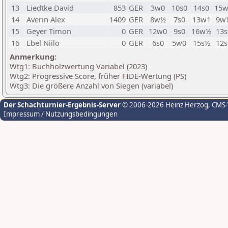
13
Liedtke David
853
GER
3w0
10s0
14s0
15w
14
Averin Alex
1409
GER
8w½
7s0
13w1
9w
15
Geyer Timon
0
GER
12w0
9s0
16w½
13s
16
Ebel Niilo
0
GER
6s0
5w0
15s½
12s
Anmerkung:
Wtg1: Buchholzwertung Variabel (2023)
Wtg2: Progressive Score, früher FIDE-Wertung (PS)
Wtg3: Die größere Anzahl von Siegen (variabel)
Der Schachturnier-Ergebnis-Server
© 2006-2026 Heinz Herzog
, CMS
Impressum / Nutzungsbedingungen