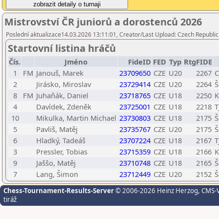
Mistrovství ČR juniorů a dorostenců 2026
Poslední aktualizace14.03.2026 13:11:01, Creator/Last Upload: Czech Republic
Startovní listina hráčů
Čís.
Jméno
FideID
FED
Typ
RtgFIDE
1
FM
Janouš, Marek
23709650
CZE
U20
2267
C
2
Jirásko, Miroslav
23729414
CZE
U20
2264
Š
8
FM
Juhaňák, Daniel
23718765
CZE
U18
2250
K
4
Davídek, Zdeněk
23725001
CZE
U18
2218
T
10
Mikulka, Martin Michael
23730803
CZE
U18
2175
Š
5
Pavliš, Matěj
23735767
CZE
U20
2175
Š
6
Hladký, Tadeáš
23707224
CZE
U18
2167
T
3
Pressler, Tobias
23715359
CZE
U18
2166
K
9
Jaššo, Matěj
23710748
CZE
U18
2165
Š
7
Lang, Šimon
23712449
CZE
U20
2152
Š
Chess-Tournament-Results-Server
© 2006-2026 Heinz Herzog
, CMS-
tiráž