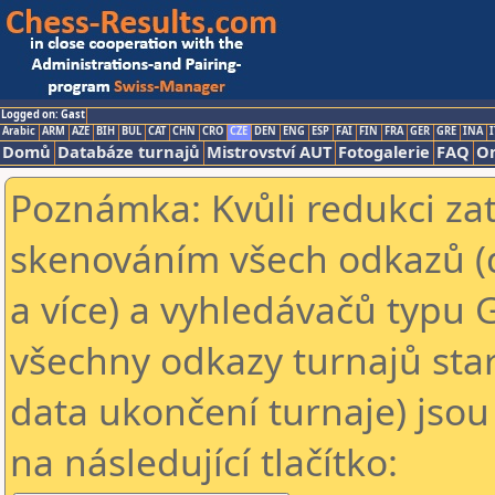
Logged on: Gast
Arabic
ARM
AZE
BIH
BUL
CAT
CHN
CRO
CZE
DEN
ENG
ESP
FAI
FIN
FRA
GER
GRE
INA
I
Domů
Databáze turnajů
Mistrovství AUT
Fotogalerie
FAQ
On
Poznámka: Kvůli redukci za
skenováním všech odkazů (
a více) a vyhledávačů typu 
všechny odkazy turnajů star
data ukončení turnaje) jsou
na následující tlačítko: