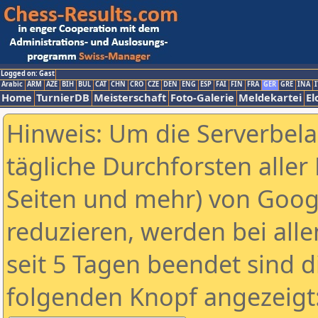
Logged on: Gast
Arabic
ARM
AZE
BIH
BUL
CAT
CHN
CRO
CZE
DEN
ENG
ESP
FAI
FIN
FRA
GER
GRE
INA
I
Home
TurnierDB
Meisterschaft
Foto-Galerie
Meldekartei
El
Hinweis: Um die Serverbel
tägliche Durchforsten aller 
Seiten und mehr) von Goog
reduzieren, werden bei alle
seit 5 Tagen beendet sind d
folgenden Knopf angezeigt