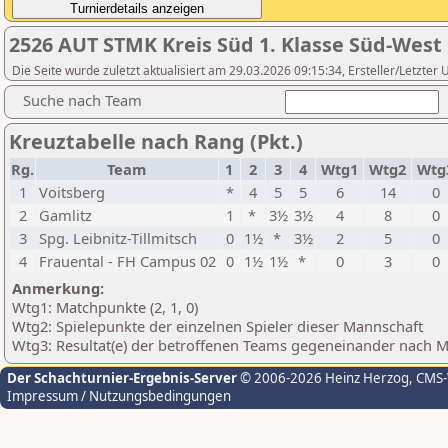
2526 AUT STMK Kreis Süd 1. Klasse Süd-West
Die Seite wurde zuletzt aktualisiert am 29.03.2026 09:15:34, Ersteller/Letzter
Suche nach Team
Kreuztabelle nach Rang (Pkt.)
Rg.
Team
1
2
3
4
Wtg1
Wtg2
Wtg
1
Voitsberg
*
4
5
5
6
14
0
2
Gamlitz
1
*
3½
3½
4
8
0
3
Spg. Leibnitz-Tillmitsch
0
1½
*
3½
2
5
0
4
Frauental - FH Campus 02
0
1½
1½
*
0
3
0
Anmerkung:
Wtg1: Matchpunkte (2, 1, 0)
Wtg2: Spielepunkte der einzelnen Spieler dieser Mannschaft
Wtg3: Resultat(e) der betroffenen Teams gegeneinander nach 
Der Schachturnier-Ergebnis-Server
© 2006-2026 Heinz Herzog
, CMS
Impressum / Nutzungsbedingungen