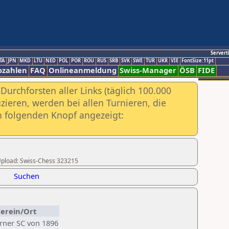
Servert
TA
JPN
MKD
LTU
NED
POL
POR
ROU
RUS
SRB
SVK
SWE
TUR
UKR
VIE
FontSize:11pt
ozahlen
FAQ
Onlineanmeldung
Swiss-Manager
ÖSB
FIDE
urchforsten aller Links (täglich 100.000
ieren, werden bei allen Turnieren, die
ch folgenden Knopf angezeigt:
r Upload: Swiss-Chess 323215
Suchen
erein/Ort
rner SC von 1896