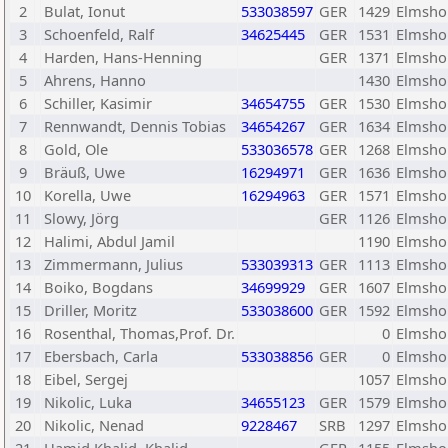
2
Bulat, Ionut
533038597
GER
1429
Elmsho
3
Schoenfeld, Ralf
34625445
GER
1531
Elmsho
4
Harden, Hans-Henning
GER
1371
Elmsho
5
Ahrens, Hanno
1430
Elmsho
6
Schiller, Kasimir
34654755
GER
1530
Elmsho
7
Rennwandt, Dennis Tobias
34654267
GER
1634
Elmsho
8
Gold, Ole
533036578
GER
1268
Elmsho
9
Bräuß, Uwe
16294971
GER
1636
Elmsho
10
Korella, Uwe
16294963
GER
1571
Elmsho
11
Slowy, Jörg
GER
1126
Elmsho
12
Halimi, Abdul Jamil
1190
Elmsho
13
Zimmermann, Julius
533039313
GER
1113
Elmsho
14
Boiko, Bogdans
34699929
GER
1607
Elmsho
15
Driller, Moritz
533038600
GER
1592
Elmsho
16
Rosenthal, Thomas,Prof. Dr.
0
Elmsho
17
Ebersbach, Carla
533038856
GER
0
Elmsho
18
Eibel, Sergej
1057
Elmsho
19
Nikolic, Luka
34655123
GER
1579
Elmsho
20
Nikolic, Nenad
9228467
SRB
1297
Elmsho