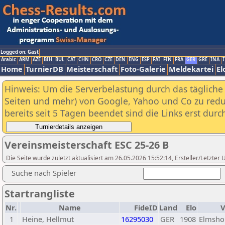
Logged on: Gast
Arabic
ARM
AZE
BIH
BUL
CAT
CHN
CRO
CZE
DEN
ENG
ESP
FAI
FIN
FRA
GER
GRE
INA
I
Home
TurnierDB
Meisterschaft
Foto-Galerie
Meldekartei
El
Hinweis: Um die Serverbelastung durch das tägliche D
Seiten und mehr) von Google, Yahoo und Co zu reduz
bereits seit 5 Tagen beendet sind die Links erst dur
Vereinsmeisterschaft ESC 25-26 B
Die Seite wurde zuletzt aktualisiert am 26.05.2026 15:52:14, Ersteller/Letzte
Suche nach Spieler
Startrangliste
Nr.
Name
FideID
Land
Elo
V
1
Heine, Hellmut
16295030
GER
1908
Elmsho