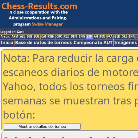
Logged on: Gast
Arabic
ARM
AZE
BIH
BUL
CAT
CHN
CRO
CZE
DEN
ENG
ESP
FAI
FIN
FRA
GER
GRE
INA
I
Inicio
Base de datos de torneos
Campeonato AUT
Imágenes
Nota: Para reducir la carga 
escaneos diarios de motor
Yahoo, todos los torneos f
semanas se muestran tras p
botón: