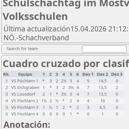
Schulschachtag im Mostvi
Volksschulen
Última actualización15.04.2026 21:12:
NÖ.-Schachverband
Search for team
Cuadro cruzado por clasif
Rk.
Equipo
1
2
3
4
5
6
Des 1
Des 2
Des 3
1
VS Pöchlarn 1
*
3
2
2½
3
4
9
14,5
0
2
VS Eichgraben
1
*
3
2
3½
4
7
13,5
2
3
VS Loosdorf
2
1
*
3½
3
4
7
13,5
0
4
VS Pöchlarn 2
1½
2
½
*
2
4
4
10
0
5
VS Pöchlarn 3
1
½
1
2
*
2
3
6,5
0
6
VS Pöchlarn 4
0
0
0
0
1
*
0
1
0
Anotación: