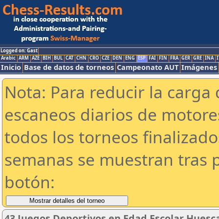
Logged on: Gast
Arabic
ARM
AZE
BIH
BUL
CAT
CHN
CRO
CZE
DEN
ENG
ESP
FAI
FIN
FRA
GER
GRE
INA
I
Inicio
Base de datos de torneos
Campeonato AUT
Imágenes
Nota: Para reducir la carga 
escaneos diarios de motor
todos los torneos finalizad
semanas se muestran tras p
botón:
43 Juegos Deportivos en Edad Escolar Huesc