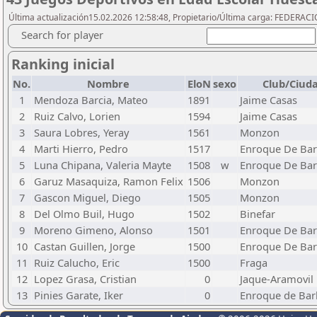
Última actualización15.02.2026 12:58:48, Propietario/Última carga: FEDER
Search for player
Ranking inicial
No.
Nombre
EloN
sexo
Club/Ciud
1
Mendoza Barcia, Mateo
1891
Jaime Casas
2
Ruiz Calvo, Lorien
1594
Jaime Casas
3
Saura Lobres, Yeray
1561
Monzon
4
Marti Hierro, Pedro
1517
Enroque De Bar
5
Luna Chipana, Valeria Mayte
1508
w
Enroque De Bar
6
Garuz Masaquiza, Ramon Felix
1506
Monzon
7
Gascon Miguel, Diego
1505
Monzon
8
Del Olmo Buil, Hugo
1502
Binefar
9
Moreno Gimeno, Alonso
1501
Enroque De Bar
10
Castan Guillen, Jorge
1500
Enroque De Bar
11
Ruiz Calucho, Eric
1500
Fraga
12
Lopez Grasa, Cristian
0
Jaque-Aramovil
13
Pinies Garate, Iker
0
Enroque de Bar