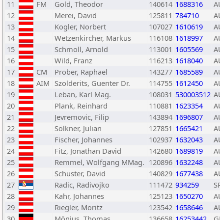
11
FM
Gold, Theodor
140614
1688316
A
12
Merei, David
125811
784710
A
13
Kogler, Norbert
107027
1610619
A
14
Wetzenkircher, Markus
116108
1618997
A
15
Schmoll, Arnold
113001
1605569
A
16
Wild, Franz
116213
1618040
A
17
CM
Prober, Raphael
143277
1685589
A
18
AIM
Szolderits, Guenter Dr.
114755
1612450
A
19
Leban, Karl Mag.
108031
530003512
A
20
Plank, Reinhard
110881
1623354
A
21
Jevremovic, Filip
143894
1696807
A
22
Sölkner, Julian
127851
1665421
A
23
Fischer, Johannes
102937
1632043
A
24
Fitz, Jonathan David
142680
1689819
A
25
Remmel, Wolfgang MMag.
120896
1632248
A
26
Schuster, David
140829
1677438
A
27
Radic, Radivojko
111472
934259
S
28
Kahr, Johannes
125123
1650270
A
29
Riegler, Moritz
123542
1658646
A
30
Mönius, Thomas
136658
16253442
G