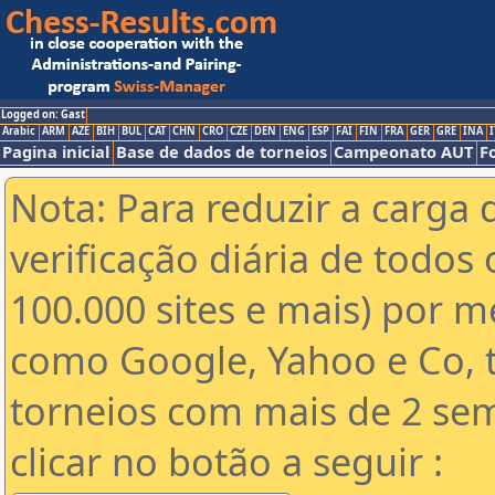
Logged on: Gast
Arabic
ARM
AZE
BIH
BUL
CAT
CHN
CRO
CZE
DEN
ENG
ESP
FAI
FIN
FRA
GER
GRE
INA
I
Pagina inicial
Base de dados de torneios
Campeonato AUT
F
Nota: Para reduzir a carga 
verificação diária de todos 
100.000 sites e mais) por 
como Google, Yahoo e Co, t
torneios com mais de 2 se
clicar no botão a seguir :