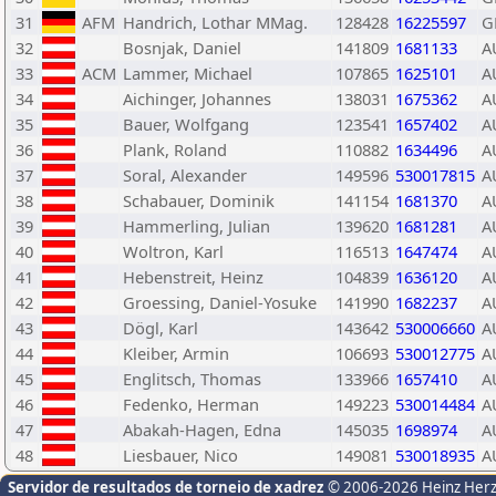
31
AFM
Handrich, Lothar MMag.
128428
16225597
G
32
Bosnjak, Daniel
141809
1681133
A
33
ACM
Lammer, Michael
107865
1625101
A
34
Aichinger, Johannes
138031
1675362
A
35
Bauer, Wolfgang
123541
1657402
A
36
Plank, Roland
110882
1634496
A
37
Soral, Alexander
149596
530017815
A
38
Schabauer, Dominik
141154
1681370
A
39
Hammerling, Julian
139620
1681281
A
40
Woltron, Karl
116513
1647474
A
41
Hebenstreit, Heinz
104839
1636120
A
42
Groessing, Daniel-Yosuke
141990
1682237
A
43
Dögl, Karl
143642
530006660
A
44
Kleiber, Armin
106693
530012775
A
45
Englitsch, Thomas
133966
1657410
A
46
Fedenko, Herman
149223
530014484
A
47
Abakah-Hagen, Edna
145035
1698974
A
48
Liesbauer, Nico
149081
530018935
A
Servidor de resultados de torneio de xadrez
© 2006-2026 Heinz Her