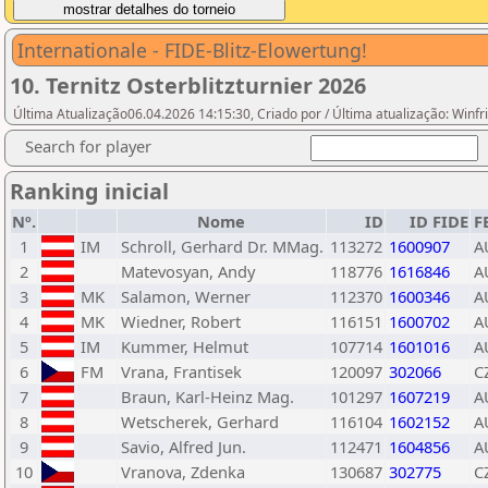
Internationale - FIDE-Blitz-Elowertung!
10. Ternitz Osterblitzturnier 2026
Última Atualização06.04.2026 14:15:30, Criado por / Última atualização: Winf
Search for player
Ranking inicial
Nº.
Nome
ID
ID FIDE
F
1
IM
Schroll, Gerhard Dr. MMag.
113272
1600907
A
2
Matevosyan, Andy
118776
1616846
A
3
MK
Salamon, Werner
112370
1600346
A
4
MK
Wiedner, Robert
116151
1600702
A
5
IM
Kummer, Helmut
107714
1601016
A
6
FM
Vrana, Frantisek
120097
302066
C
7
Braun, Karl-Heinz Mag.
101297
1607219
A
8
Wetscherek, Gerhard
116104
1602152
A
9
Savio, Alfred Jun.
112471
1604856
A
10
Vranova, Zdenka
130687
302775
C