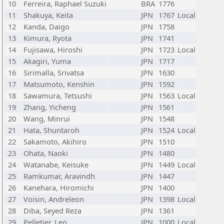
10
Ferreira, Raphael Suzuki
BRA
1776
11
Shakuya, Keita
JPN
1767
Local
12
Kanda, Daigo
JPN
1758
13
Kimura, Ryota
JPN
1741
14
Fujisawa, Hiroshi
JPN
1723
Local
15
Akagiri, Yuma
JPN
1717
16
Sirimalla, Srivatsa
JPN
1630
17
Matsumoto, Kenshin
JPN
1592
18
Sawamura, Tetsushi
JPN
1563
Local
19
Zhang, Yicheng
JPN
1561
20
Wang, Minrui
JPN
1548
21
Hata, Shuntaroh
JPN
1524
Local
22
Sakamoto, Akihiro
JPN
1510
23
Ohata, Naoki
JPN
1480
24
Watanabe, Keisuke
JPN
1449
Local
25
Ramkumar, Aravindh
JPN
1447
26
Kanehara, Hiromichi
JPN
1400
27
Voisin, Andreleon
JPN
1398
Local
28
Diba, Seyed Reza
JPN
1361
29
Pelletier, Leo
JPN
1000
Local