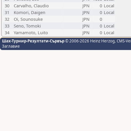
30
Carvalho, Claudio
JPN
0
Local
31
Komori, Daigen
JPN
0
Local
32
Oi, Sounosuke
JPN
0
33
Seno, Tomoki
JPN
0
Local
34
Yamamoto, Luito
JPN
0
Local
Шах-Турнир-Резултати-Сървър
© 2006-2026 Heinz Herzog
, CMS-Ve
Заглавие