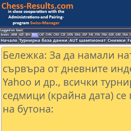
Logged on: Gast
Arabic
ARM
AZE
BIH
BUL
CAT
CHN
CRO
CZE
DEN
ENG
ESP
FAI
FIN
FRA
GER
GRE
INA
I
Начало
Турнирна база данни
AUT шампионат
Снимки
F
Бележка: За да намали н
сървъра от дневните инд
Yahoo и др., всички турни
седмици (крайна дата) се
на бутона: