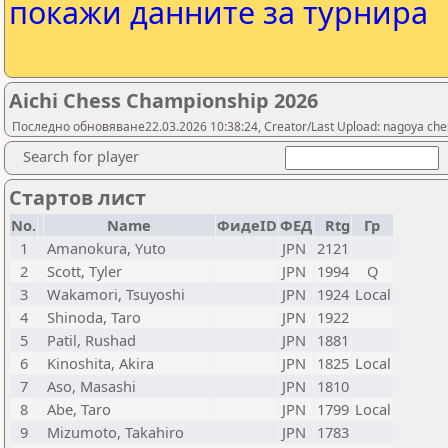
покажи данните за турнира
Aichi Chess Championship 2026
Последно обновяване22.03.2026 10:38:24, Creator/Last Upload: nagoya che
Search for player
Стартов лист
No.
Name
ФидеID
ФЕД
Rtg
Гр
1
Amanokura, Yuto
JPN
2121
2
Scott, Tyler
JPN
1994
Q
3
Wakamori, Tsuyoshi
JPN
1924
Local
4
Shinoda, Taro
JPN
1922
5
Patil, Rushad
JPN
1881
6
Kinoshita, Akira
JPN
1825
Local
7
Aso, Masashi
JPN
1810
8
Abe, Taro
JPN
1799
Local
9
Mizumoto, Takahiro
JPN
1783