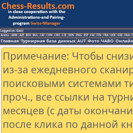
Logged on: Gast
Arabic
ARM
AZE
BIH
BUL
CAT
CHN
CRO
CZE
DEN
ENG
ESP
FAI
FIN
FRA
GER
GRE
INA
I
Главная
Турнирная база данных
AUT
Фото
ЧАВО
Онлайн
Примечание: Чтобы снизи
из-за ежедневного скани
поисковыми системами ти
проч., все ссылки на тур
месяцев (с даты окончан
после клика по данной кн