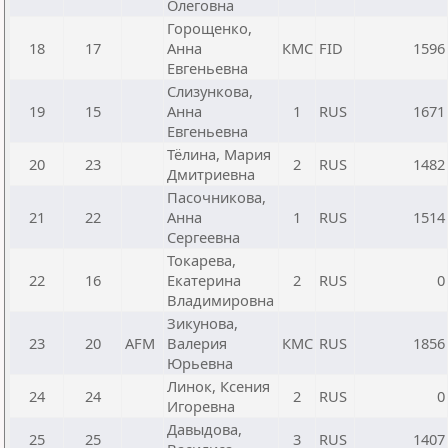
Олеговна
Горощенко,
18
17
Анна
КМС
FID
1596
Евгеньевна
Слизункова,
19
15
Анна
1
RUS
1671
Евгеньевна
Тёлина, Мария
20
23
2
RUS
1482
Дмитриевна
Пасочникова,
21
22
Анна
1
RUS
1514
Сергеевна
Токарева,
22
16
Екатерина
2
RUS
0
Владимировна
Зикунова,
23
20
AFM
Валерия
КМС
RUS
1856
Юрьевна
Линок, Ксения
24
24
2
RUS
0
Игоревна
Давыдова,
25
25
3
RUS
1407