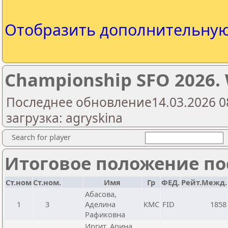
Отобразить дополнительну
Championship SFO 2026
Последнее обновление14.03.2026 0
загрузка: agryskina
Search for player
Итоговое положение пос
Ст.ном
Ст.ном.
Имя
Гр
ФЕД.
Рейт.Межд.
Абасова,
1
3
Аделина
КМС
FID
1858
Рафиковна
Иргит, Арина