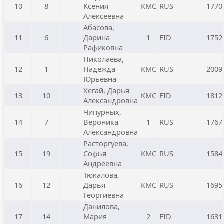
10
8
Ксения
КМС
RUS
1770
Алексеевна
Абасова,
11
6
Дарина
1
FID
1752
Рафиковна
Николаева,
12
1
Надежда
КМС
RUS
2009
Юрьевна
Хегай, Дарья
13
10
КМС
FID
1812
Александровна
Чипурных,
14
7
Вероника
1
RUS
1767
Александровна
Расторгуева,
15
19
Софья
КМС
RUS
1584
Андреевна
Тюкалова,
16
12
Дарья
КМС
RUS
1695
Георгиевна
Данилова,
17
14
Мария
2
FID
1631