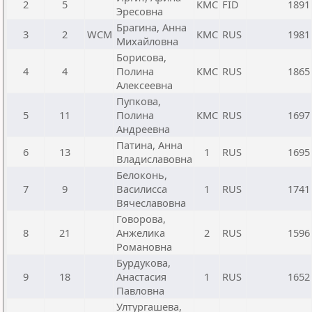
2
5
КМС
FID
1891
Эресовна
Брагина, Анна
3
2
WCM
КМС
RUS
1981
Михайловна
Борисова,
4
4
Полина
КМС
RUS
1865
Алексеевна
Пупкова,
5
11
Полина
КМС
RUS
1697
Андреевна
Патина, Анна
6
13
1
RUS
1695
Владиславовна
Белоконь,
7
9
Василисса
1
RUS
1741
Вячеславовна
Говорова,
8
21
Анжелика
2
RUS
1596
Романовна
Бурдукова,
9
18
Анастасия
1
RUS
1652
Павловна
Ултургашева,