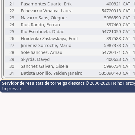
21
Pasamontes Duarte, Erik
400821
CAT
22
Echevarria Vinaixa, Laura
54720913
CAT
23
Navarro Sans, Oleguer
5986599
CAT
24
Rius Rando, Ferran
397469
CAT
25
Riu Escrihuela, Didac
54721059
CAT
26
Hnidenko Zaslavskaya, Emil
397588
CAT
27
Jimenez Sorroche, Mario
5987373
CAT
28
Sole Sanchez, Arnau
54720471
CAT
29
Skyrda, Davyd
400633
CAT
30
Sanchez Galvan, Gisela
5986734
CAT
31
Batista Bonillo, Yeiden Janeiro
535090140
CAT
Servidor de resultats de torneigs d'escacs
© 2006-2026 Heinz Herzo
Impressió