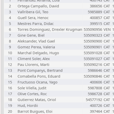
1
Fernandez Alhama, Lola
400143
CAT
2
Ortega Campallo, David
386656
CAT
3
Vallribera Gil, Teo
5985889
CAT
4
Guell Sera, Henoc
400857
CAT
5
Mestres Parra, Didac
399515
CAT
6
Torres Dominguez, Drexler Krugman
535090956
VEN
7
Gine Gene, Biel
535090323
CAT
8
Aleksander, Vlad Gael
535090900
CAT
9
Gomez Perea, Valeria
535090901
CAT
10
Marchal Delgado, Hugo
535091028
CAT
11
Climent Soler, Alex
535091027
CAT
12
Pau Llorens, Marti
535090216
CAT
13
Pont Companys, Bertrand
5986646
CAT
14
Comabella Pons, Eduard
535090846
CAT
15
Fructuoso Ocana, Yago
400606
CAT
16
Sole Vilella, Judit
5987808
CAT
17
Olive Cortes, Roc
5986728
CAT
18
Gutierrez Matas, Oriol
54577192
CAT
19
Hud, Hordii
400726
CAT
20
Barrot Buigues, Eloi
397464
CAT