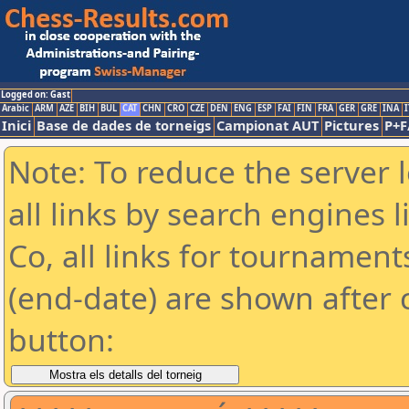
Logged on: Gast
Arabic
ARM
AZE
BIH
BUL
CAT
CHN
CRO
CZE
DEN
ENG
ESP
FAI
FIN
FRA
GER
GRE
INA
I
Inici
Base de dades de torneigs
Campionat AUT
Pictures
P+F
Note: To reduce the server 
all links by search engines
Co, all links for tournamen
(end-date) are shown after c
button: