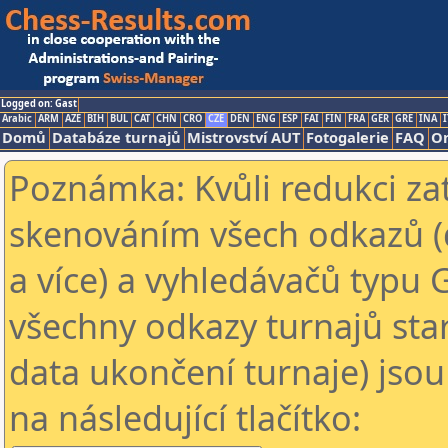
Logged on: Gast
Arabic
ARM
AZE
BIH
BUL
CAT
CHN
CRO
CZE
DEN
ENG
ESP
FAI
FIN
FRA
GER
GRE
INA
I
Domů
Databáze turnajů
Mistrovství AUT
Fotogalerie
FAQ
On
Poznámka: Kvůli redukci za
skenováním všech odkazů (
a více) a vyhledávačů typu 
všechny odkazy turnajů star
data ukončení turnaje) jsou
na následující tlačítko: