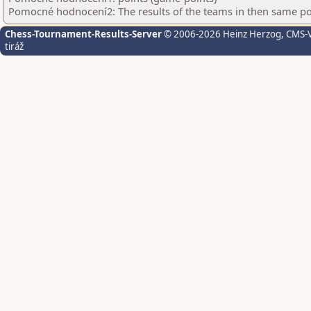
Pomocné hodnocení2: The results of the teams in then same po
Chess-Tournament-Results-Server
© 2006-2026 Heinz Herzog
, CMS-
tiráž