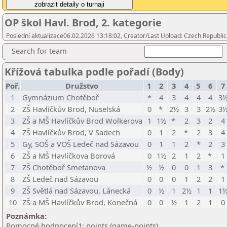
OP škol Havl. Brod, 2. kategorie
Poslední aktualizace06.02.2026 13:18:02, Creator/Last Upload: Czech Republic
Search for team
Křížová tabulka podle pořadí (Body)
Poř.
Družstvo
1
2
3
4
5
6
7
1
Gymnázium Chotěboř
*
4
3
4
4
4
3
2
ZŠ Havlíčkův Brod, Nuselská
0
*
2½
3
3
2½
3
3
ZŠ a MŠ Havlíčkův Brod Wolkerova
1
1½
*
2
3
2
4
4
ZŠ Havlíčkův Brod, V Sadech
0
1
2
*
2
3
4
5
Gy, SOŠ a VOŠ Ledeč nad Sázavou
0
1
1
2
*
2
3
6
ZŠ a MŠ Havlíčkova Borová
0
1½
2
1
2
*
1
7
ZŠ Chotěboř Smetanova
½
½
0
0
1
3
*
8
ZŠ Ledeč nad Sázavou
0
0
0
1
2
2
1
9
ZŠ Světlá nad Sázavou, Lánecká
0
½
1
2½
1
1
1
10
ZŠ a MŠ Havlíčkův Brod, Konečná
0
0
½
1
2
1
0
Poznámka:
Pomocné hodnocení1: points (game-points)