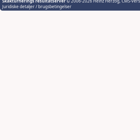
Skakturnerings resultatserver
© 2006-2026 Heinz Herzog
, CMS-Ver
Juridiske detaljer / brugsbetingelser