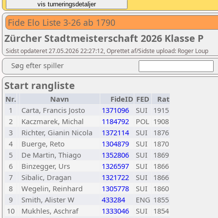
Fide Elo Liste 3-26 ab 1790
Zürcher Stadtmeisterschaft 2026 Klasse P
Sidst opdateret 27.05.2026 22:27:12, Oprettet af/Sidste upload: Roger Loup
Søg efter spiller
Start rangliste
Nr.
Navn
FideID
FED
Rat
1
Carta, Francis Josto
1371096
SUI
1915
2
Kaczmarek, Michal
1184792
POL
1908
3
Richter, Gianin Nicola
1372114
SUI
1876
4
Buerge, Reto
1304879
SUI
1870
5
De Martin, Thiago
1352806
SUI
1869
6
Binzegger, Urs
1326597
SUI
1866
7
Sibalic, Dragan
1321722
SUI
1866
8
Wegelin, Reinhard
1305778
SUI
1860
9
Smith, Alister W
433284
ENG
1855
10
Mukhles, Aschraf
1333046
SUI
1854