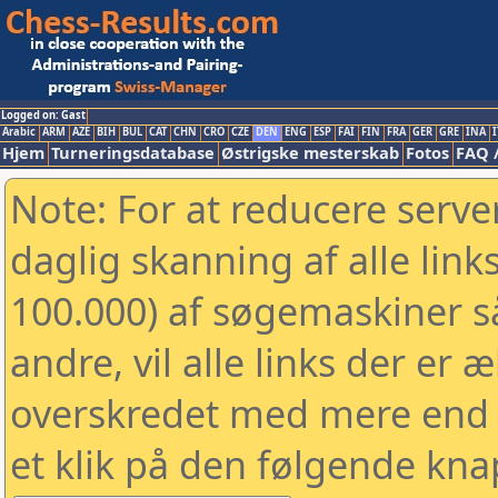
Logged on: Gast
Arabic
ARM
AZE
BIH
BUL
CAT
CHN
CRO
CZE
DEN
ENG
ESP
FAI
FIN
FRA
GER
GRE
INA
I
Hjem
Turneringsdatabase
Østrigske mesterskab
Fotos
FAQ 
Note: For at reducere serv
daglig skanning af alle link
100.000) af søgemaskiner 
andre, vil alle links der er 
overskredet med mere end to
et klik på den følgende kna