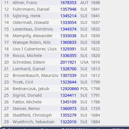
11
Altner, Franz
1678353
AUT
1848
12
Fuhrimann, Daniel
1357948
SUI
1841
13
Sijbring, Henk
1345214
SUI
1841
14
Odermatt, Oswald
1333054
SUI
1837
15
Leventeas, Dimitrios
1344374
SUI
1832
16
Mampilly, Alexander
1333038
SUI
1830
17
Waespe Robin, Nils
1360833
SUI
1828
18
Uso I Cubertorer, Lluis
1329391
SUI
1822
19
Rocco, Michele
1336355
SUI
1820
20
Schreiber, Edwin
2011921
USA
1816
21
Lienhard, Daniel
1328700
SUI
1813
22
Brosenbauch, Maurizio
1307339
SUI
1812
23
Trcek, Ciril
1323644
SUI
1799
24
Bednarczuk, Jakub
12920860
POL
1798
25
Sigrist, Donald
1324411
SUI
1791
26
Fattor, Michele
1345109
SUI
1788
27
Steiner, Remo
1360973
SUI
1729
28
Stadtfeld, Christoph
1355279
SUI
1684
29
Wuethrich, Sebastian
1322010
SUI
1884