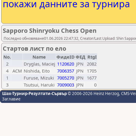
покажи данните за турнира
Sapporo Shinryoku Chess Open
Последно обновяване01.06.2026 22:47:32, Creator/Last Upload: Shin Sappo
Стартов лист по ело
No.
Name
ФидеID
ФЕД
RtgI
2
Dryglas, Maciej
1120620
JPN
2082
4
ACM
Nishida, Eito
7006357
JPN
1705
1
Furuse, Mizuki
7005270
JPN
1677
3
Tsutsui, Haruki
7009003
JPN
0
Шах-Турнир-Резултати-Сървър
© 2006-2026 Heinz Herzog
, CMS-Ve
Заглавие