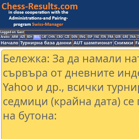
Logged on: Gast
Arabic
ARM
AZE
BIH
BUL
CAT
CHN
CRO
CZE
DEN
ENG
ESP
FAI
FIN
FRA
GER
GRE
INA
I
Начало
Турнирна база данни
AUT шампионат
Снимки
F
Бележка: За да намали н
сървъра от дневните инд
Yahoo и др., всички турни
седмици (крайна дата) се
на бутона: