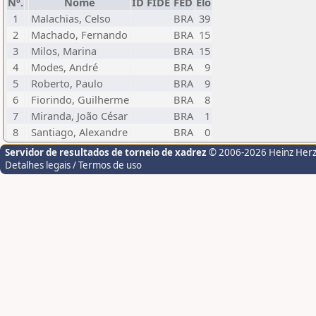
Nº.
Nome
ID FIDE
FED
Elo
1
Malachias, Celso
BRA
39
2
Machado, Fernando
BRA
15
3
Milos, Marina
BRA
15
4
Modes, André
BRA
9
5
Roberto, Paulo
BRA
9
6
Fiorindo, Guilherme
BRA
8
7
Miranda, João César
BRA
1
8
Santiago, Alexandre
BRA
0
Servidor de resultados de torneio de xadrez
© 2006-2026 Heinz Her
Detalhes legais / Termos de uso