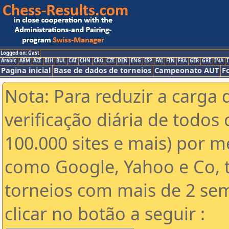
Logged on: Gast
Arabic
ARM
AZE
BIH
BUL
CAT
CHN
CRO
CZE
DEN
ENG
ESP
FAI
FIN
FRA
GER
GRE
INA
I
Pagina inicial
Base de dados de torneios
Campeonato AUT
F
Nota: Para reduzir a carga 
verificação diária de todos 
100.000 sites e mais) por 
como Google, Yahoo e Co, t
torneios com mais de 2 se
clicar no botão a seguir :