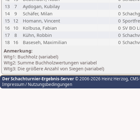
13
7
Aydogan, Kubilay
0
14
9
Schäfer, Milan
0
Schachg
15
12
Homann, Vincent
0
Sportfr
16
10
Kolbusa, Fabian
0
SV BO L
17
8
Kühn, Robbin
0
Schachv
18
16
Baseseh, Maximilian
0
Schachv
Anmerkung:
Wtg1: Buchholz (variabel)
Wtg2: Summe Buchholzwertungen variabel
Wtg3: Die größere Anzahl von Siegen (variabel)
Der Schachturnier-Ergebnis-Server
© 2006-2026 Heinz Herzog
, CMS
Impressum / Nutzungsbedingungen