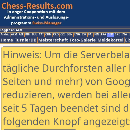
Logged on: Gast
Arabic
ARM
AZE
BIH
BUL
CAT
CHN
CRO
CZE
DEN
ENG
ESP
FAI
FIN
FRA
GER
GRE
INA
I
Home
TurnierDB
Meisterschaft
Foto-Galerie
Meldekartei
El
Hinweis: Um die Serverbel
tägliche Durchforsten aller 
Seiten und mehr) von Goog
reduzieren, werden bei alle
seit 5 Tagen beendet sind d
folgenden Knopf angezeigt