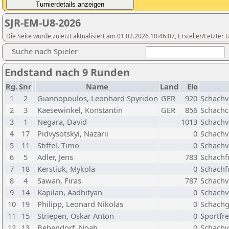
SJR-EM-U8-2026
Die Seite wurde zuletzt aktualisiert am 01.02.2026 10:46:07, Ersteller/Letzte
Suche nach Spieler
Endstand nach 9 Runden
Rg.
Snr
Name
Land
Elo
1
2
Giannopoulos, Leonhard Spyridon
GER
920
Schachv
2
3
Kaesewinkel, Konstantin
GER
856
Schachc
3
1
Negara, David
1013
Schachv
4
17
Pidvysotskyi, Nazarii
0
Schachv
5
11
Stiffel, Timo
0
Schachv
6
5
Adler, Jens
783
Schachf
7
18
Kerstiuk, Mykola
0
Schachf
8
4
Sawan, Firas
787
Schachv
9
14
Kapilan, Aadhityan
0
Schachv
10
19
Philipp, Leonard Nikolas
0
Schachg
11
15
Striepen, Oskar Anton
0
Sportfr
12
13
Bebendorf, Noah
0
Schachv