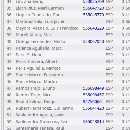
34
Lin, Zhaoyang
553025709
ESP
0
U
35
Llach Riuz, Mari Carmen
535047720
ESP
0
S
36
Llopico Cuadrado, Pau
535045779
ESP
0
U
37
Martinez Sala, Luis Javier
ESP
0
S
38
Mayoral Asensio, Luis Francisco
535043229
ESP
0
S
39
Morell Klitou, Marc
ESP
0
U
40
Ortega Fernandez, Hector
523067020
ESP
0
U
41
Palanca Aguilella, Marc
ESP
0
U
42
Park, Si-Heon
ESP
0
U
43
Perez Cervera, Albert
ESP
0
44
Peris Aguilella, Marcos
ESP
0
U
45
Ponce Marco, Fernando
ESP
0
U
46
Ponce Marco, Martin
ESP
0
U
47
Ramos Trejo, Bruno
535098449
ESP
0
U
48
Ramos Trejo, Nico
535098457
ESP
0
U
49
Reolid Selma, Diego
94756066
ESP
0
U
50
Rubert Fernandez, Guillermo
535041420
ESP
0
U
51
Sanleandro Aguila, Javier
ESP
0
52
Sanleandro Gutierrez, Eva
535043814
ESP
0
U
53
Santamaria Tenesa, Raul
ESP
0
U