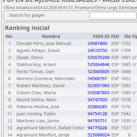
Última actualización24.02.2026 00:41:57, Propietario/Última carga: DaniVaqu
Search for player
Ranking inicial
No.
Nombre
FIDE-ID
FED
Elo
Ti
1
Donate Peris, Jose Manuel
24581860
ESP
1722
2
Agudo Pelayo, David
24510750
ESP
1709
3
Zavati, Denis
535070269
ESP
1691
U
4
Stakhurskyi, Artem
535064846
ESP
1685
U
5
Perez Tomas, Izan
523065605
ESP
1668
6
Moreno Domene, Mercedes
54566797
ESP
1652
7
Rubert Martinez, David
523051965
ESP
1593
8
Colom Creo, Mario
535087803
ESP
1580
U
9
Reolid Selma, Marc
54747503
ESP
1578
10
Paterna Molina, Jose
32084285
ESP
1576
11
Juan Verdoy, Pablo
94754128
ESP
1542
12
Martinez Liao, Jaime
94793751
ESP
1530
U
13
Agramunt Monfort, Rafael Victor
94775028
ESP
1527
14
Agramunt Monfort, Jorge
523066024
ESP
0