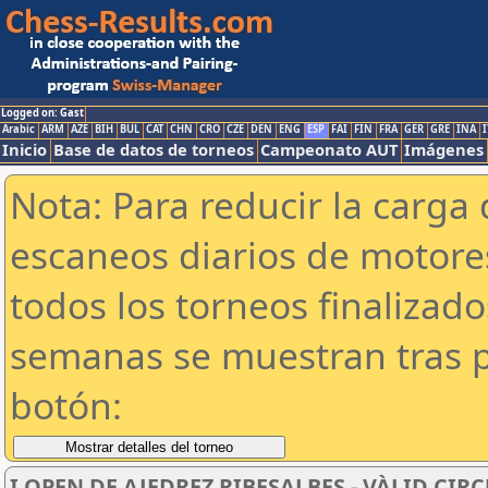
Logged on: Gast
Arabic
ARM
AZE
BIH
BUL
CAT
CHN
CRO
CZE
DEN
ENG
ESP
FAI
FIN
FRA
GER
GRE
INA
I
Inicio
Base de datos de torneos
Campeonato AUT
Imágenes
Nota: Para reducir la carga 
escaneos diarios de motor
todos los torneos finalizad
semanas se muestran tras p
botón:
I OPEN DE AJEDREZ RIBESALBES - VÀLID CIR