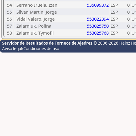
54
Serrano Iruela, Izan
535099372
ESP
0
U
55
Silvan Martin, Jorge
ESP
0
U
56
Vidal Valero, Jorge
553022394
ESP
0
U
57
Zaiarniuk, Polina
553025750
ESP
0
U
58
Zaiarniuk, Tymofii
553025768
ESP
0
U
Servidor de Resultados de Torneos de Ajedrez
© 2006-2026 Heinz H
Aviso legal/Condiciones de uso