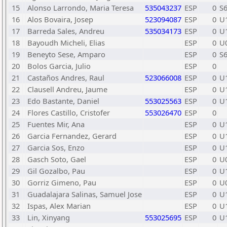
15
Alonso Larrondo, Maria Teresa
535043237
ESP
0
S
16
Alos Bovaira, Josep
523094087
ESP
0
U
17
Barreda Sales, Andreu
535034173
ESP
0
U
18
Bayoudh Micheli, Elias
ESP
0
U
19
Beneyto Sese, Amparo
ESP
0
S
20
Bolos Garcia, Julio
ESP
0
21
Castaños Andres, Raul
523066008
ESP
0
U
22
Clausell Andreu, Jaume
ESP
0
U
23
Edo Bastante, Daniel
553025563
ESP
0
U
24
Flores Castillo, Cristofer
553026470
ESP
0
25
Fuentes Mir, Ana
ESP
0
U
26
Garcia Fernandez, Gerard
ESP
0
U
27
Garcia Sos, Enzo
ESP
0
U
28
Gasch Soto, Gael
ESP
0
U
29
Gil Gozalbo, Pau
ESP
0
U
30
Gorriz Gimeno, Pau
ESP
0
U
31
Guadalajara Salinas, Samuel Jose
ESP
0
U
32
Ispas, Alex Marian
ESP
0
U
33
Lin, Xinyang
553025695
ESP
0
U