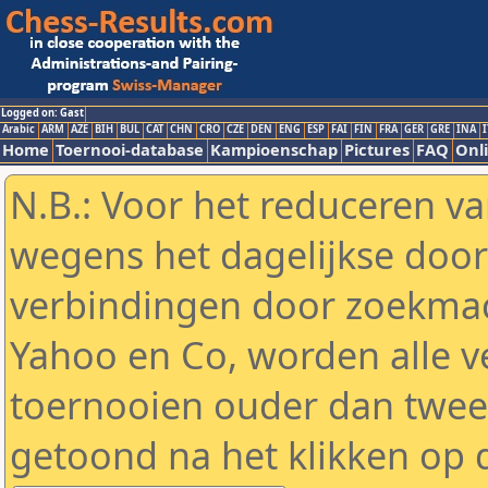
Logged on: Gast
Arabic
ARM
AZE
BIH
BUL
CAT
CHN
CRO
CZE
DEN
ENG
ESP
FAI
FIN
FRA
GER
GRE
INA
I
Home
Toernooi-database
Kampioenschap
Pictures
FAQ
Onli
N.B.: Voor het reduceren va
wegens het dagelijkse door
verbindingen door zoekmac
Yahoo en Co, worden alle v
toernooien ouder dan twe
getoond na het klikken op 