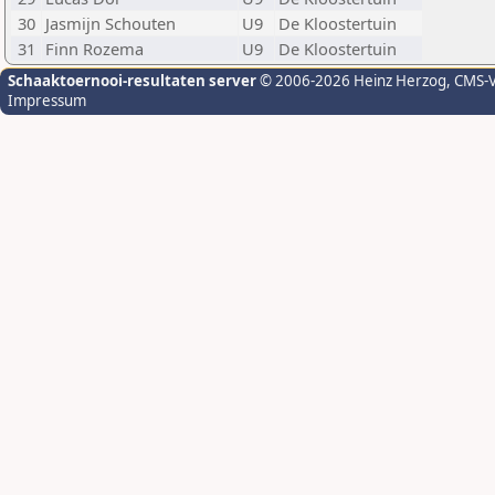
30
Jasmijn Schouten
U9
De Kloostertuin
31
Finn Rozema
U9
De Kloostertuin
Schaaktoernooi-resultaten server
© 2006-2026 Heinz Herzog
, CMS-
Impressum