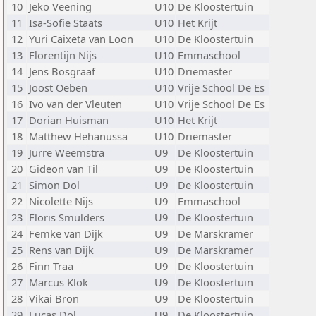
10
Jeko Veening
U10
De Kloostertuin
11
Isa-Sofie Staats
U10
Het Krijt
12
Yuri Caixeta van Loon
U10
De Kloostertuin
13
Florentijn Nijs
U10
Emmaschool
14
Jens Bosgraaf
U10
Driemaster
15
Joost Oeben
U10
Vrije School De Es
16
Ivo van der Vleuten
U10
Vrije School De Es
17
Dorian Huisman
U10
Het Krijt
18
Matthew Hehanussa
U10
Driemaster
19
Jurre Weemstra
U9
De Kloostertuin
20
Gideon van Til
U9
De Kloostertuin
21
Simon Dol
U9
De Kloostertuin
22
Nicolette Nijs
U9
Emmaschool
23
Floris Smulders
U9
De Kloostertuin
24
Femke van Dijk
U9
De Marskramer
25
Rens van Dijk
U9
De Marskramer
26
Finn Traa
U9
De Kloostertuin
27
Marcus Klok
U9
De Kloostertuin
28
Vikai Bron
U9
De Kloostertuin
29
Lucas Dol
U9
De Kloostertuin