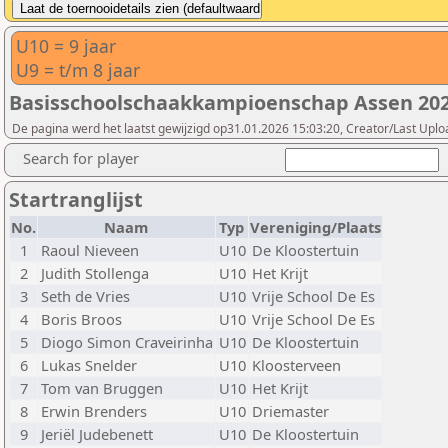
U10 = 9 jaar
U9 = t/m 8 jaar
Basisschoolschaakkampioenschap Assen 202
De pagina werd het laatst gewijzigd op31.01.2026 15:03:20, Creator/Last Upl
Search for player
Startranglijst
No.
Naam
Typ
Vereniging/Plaats
1
Raoul Nieveen
U10
De Kloostertuin
2
Judith Stollenga
U10
Het Krijt
3
Seth de Vries
U10
Vrije School De Es
4
Boris Broos
U10
Vrije School De Es
5
Diogo Simon Craveirinha
U10
De Kloostertuin
6
Lukas Snelder
U10
Kloosterveen
7
Tom van Bruggen
U10
Het Krijt
8
Erwin Brenders
U10
Driemaster
9
Jeriël Judebenett
U10
De Kloostertuin