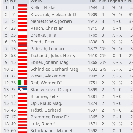
Br.
Nr.
Weiß
Elo
Pkt.
Ergebnis
Pk
1
1
Keller, Niklas
1949
4
½ - ½
4
2
7
Kravchuk, Aleksandr Dr.
1909
4
½ - ½
3
3
5
Nemetschek, Jochen
1912
3
1 - 0
3
4
23
Rauch, Christian
1815
3
0 - 1
3
5
33
Branka, Julia
1765
3
½ - ½
3
6
20
Bendl, Felix
1838
3
½ - ½
3
7
13
Pabisch, Leonard
1872
2½
½ - ½
3
8
58
Tschandl, Julius Henry
1610
2½
0 - 1
2
9
15
Ebner, Johann Mag.
1868
2½
½ - ½
2
10
21
Schindler, Gerhard Mag.
1832
2½
½ - ½
2
11
8
Wesel, Alexander
1905
2
½ - ½
2
12
36
Reif, Werner DI.
1751
2
½ - ½
2
13
9
Stanivukovic, Drago
1899
2
1 - 0
2
14
11
Brunner, Felix
1881
2
1 - 0
2
15
12
Opl, Klaus Mag.
1874
2
1 - 0
2
16
45
Tröstl, Gerhard
1697
2
1 - 0
2
17
17
Prammer, Franz Dr.
1865
2
0 - 1
2
18
49
Lutz, Rudolf
1671
2
½ - ½
2
19
60
Schickbauer, Manuel
1598
1
0 - 1
1