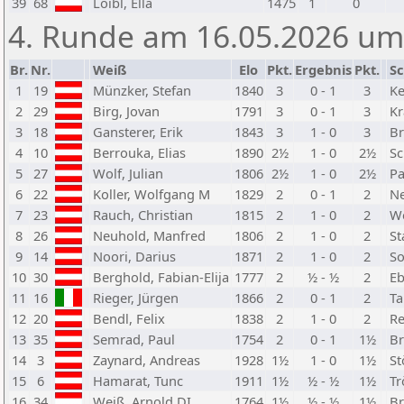
39
68
Loibl, Ella
1475
1
0
4. Runde am 16.05.2026 um
Br.
Nr.
Weiß
Elo
Pkt.
Ergebnis
Pkt.
S
1
19
Münzker, Stefan
1840
3
0 - 1
3
Ke
2
29
Birg, Jovan
1791
3
0 - 1
3
Kr
3
18
Gansterer, Erik
1843
3
1 - 0
3
Br
4
10
Berrouka, Elias
1890
2½
1 - 0
2½
Sc
5
27
Wolf, Julian
1806
2½
1 - 0
2½
Pa
6
22
Koller, Wolfgang M
1829
2
0 - 1
2
Ne
7
23
Rauch, Christian
1815
2
1 - 0
2
We
8
26
Neuhold, Manfred
1806
2
1 - 0
2
St
9
14
Noori, Darius
1871
2
1 - 0
2
So
10
30
Berghold, Fabian-Elija
1777
2
½ - ½
2
Eb
11
16
Rieger, Jürgen
1866
2
0 - 1
2
Ta
12
20
Bendl, Felix
1838
2
1 - 0
2
Re
13
35
Semrad, Paul
1754
2
0 - 1
1½
Br
14
3
Zaynard, Andreas
1928
1½
1 - 0
1½
St
15
6
Hamarat, Tunc
1911
1½
½ - ½
1½
Tr
16
34
Weiß, Arnold DI
1764
1½
½ - ½
1½
Br