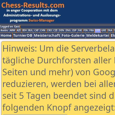
Logged on: Gast
Arabic
ARM
AZE
BIH
BUL
CAT
CHN
CRO
CZE
DEN
ENG
ESP
FAI
FIN
FRA
GER
GRE
INA
I
Home
TurnierDB
Meisterschaft
Foto-Galerie
Meldekartei
El
Hinweis: Um die Serverbel
tägliche Durchforsten aller 
Seiten und mehr) von Goog
reduzieren, werden bei alle
seit 5 Tagen beendet sind d
folgenden Knopf angezeigt