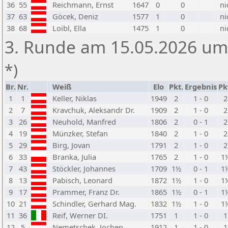
36
55
Reichmann, Ernst
1647
0
0
ni
37
63
Göcek, Deniz
1577
1
0
ni
38
68
Loibl, Ella
1475
1
0
ni
3. Runde am 15.05.2026 um
*)
Br.
Nr.
Weiß
Elo
Pkt.
Ergebnis
Pk
1
1
Keller, Niklas
1949
2
1 - 0
2
2
7
Kravchuk, Aleksandr Dr.
1909
2
1 - 0
2
3
26
Neuhold, Manfred
1806
2
0 - 1
2
4
19
Münzker, Stefan
1840
2
1 - 0
2
5
29
Birg, Jovan
1791
2
1 - 0
2
6
33
Branka, Julia
1765
2
1 - 0
1
7
43
Stöckler, Johannes
1709
1½
0 - 1
1
8
13
Pabisch, Leonard
1872
1½
1 - 0
1
9
17
Prammer, Franz Dr.
1865
1½
0 - 1
1
10
21
Schindler, Gerhard Mag.
1832
1½
1 - 0
1
11
36
Reif, Werner DI.
1751
1
1 - 0
1
12
5
Nemetschek, Jochen
1912
1
1 - 0
1