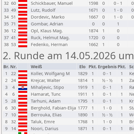
32
60
Schickbauer, Manuel
1598
0
0 - 1
0
33
49
Lutz, Rudolf
1671
0
1 - 0
0
34
51
Dordevic, Marko
1667
0
1 - 0
0
35
71
Gombar, Adrian
0
0
1
36
12
Opl, Klaus Mag.
1874
1
0
37
41
Ruck, Helmut Mag.
1720
0
0
38
53
Fedenko, Herman
1662
1
0
2. Runde am 14.05.2026 um
Br.
Nr.
Weiß
Elo
Pkt.
Ergebnis
Pkt.
S
1
22
Koller, Wolfgang M
1829
1
0 - 1
1
Ke
2
24
Krejcar, Walter
1814
1
½ - ½
1
Za
3
4
Mihaljevic, Stipo
1919
1
0 - 1
1
Ra
4
6
Hamarat, Tunc
1911
1
0 - 1
1
Ne
5
28
Tarhuni, Adam
1795
1
0 - 1
1
Kr
6
30
Berghold, Fabian-Elija
1777
1
1 - 0
1
St
7
10
Berrouka, Elias
1890
1
½ - ½
1
Wo
8
32
Taluk, Emre
1768
1
1 - 0
1
Br
9
14
Noori, Darius
1871
1
0 - 1
1
Bi