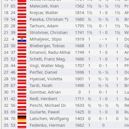
17
65
Maleczek, Kian
1562
1½
½ - ½
1½
Pr
18
24
Krejcar, Walter
1814
1½
1 - 0
1½
Ah
19
54
Paseka, Christian *)
1660
½
½ - ½
½
Br
20
28
Tarhuni, Adam
1795
1½
0 - 1
1½
Ts
21
39
Strohmer, Christian
1741
1½
1 - 0
1½
Wi
22
4
Mihaljevic, Stipo
1919
1
- - +
1
Do
23
50
Blieberger, Tobias
1668
1
0 - 1
1
Op
24
37
Emanoil, Radu-Mihai
1749
1
1 - 0
1
An
25
52
Schett, Franz Mag.
1666
1
1 - 0
1
Sv
26
44
Vogl, Walter Mag.
1707
1
0 - 1
1
P
27
46
Perfler, Daniel
1696
1
½ - ½
1
Do
28
59
Hyassat, Violetta
1601
1
½ - ½
1
Br
29
67
Tardi, Noah
1490
1
½ - ½
1
Br
30
71
Gombar, Adrian
0
1
0 - 1
1
Lu
31
42
Redl, Heribert
1711
½
1 - 0
1
Su
32
56
Peschl, Michael Dr.
1633
½
½ - ½
½
Re
33
69
Guilarte, Pawel
1425
0
1 - 0
0
Ru
34
70
Latschen, Wolfgang
1403
0
0 - 1
0
Sc
35
53
Fedenko, Herman
1662
1
0
ni