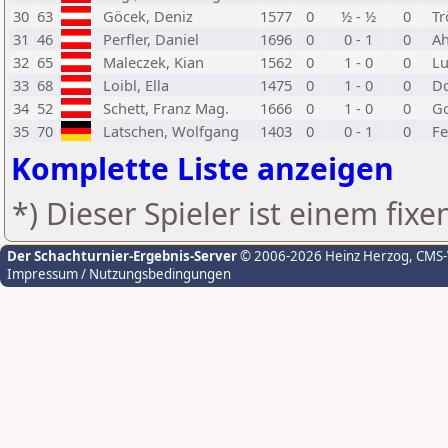
30
63
Göcek, Deniz
1577
0
½ - ½
0
Tr
31
46
Perfler, Daniel
1696
0
0 - 1
0
Ah
32
65
Maleczek, Kian
1562
0
1 - 0
0
Lu
33
68
Loibl, Ella
1475
0
1 - 0
0
Do
34
52
Schett, Franz Mag.
1666
0
1 - 0
0
Go
35
70
Latschen, Wolfgang
1403
0
0 - 1
0
F
Komplette Liste anzeigen
*) Dieser Spieler ist einem fix
Der Schachturnier-Ergebnis-Server
© 2006-2026 Heinz Herzog
, CMS
Impressum / Nutzungsbedingungen