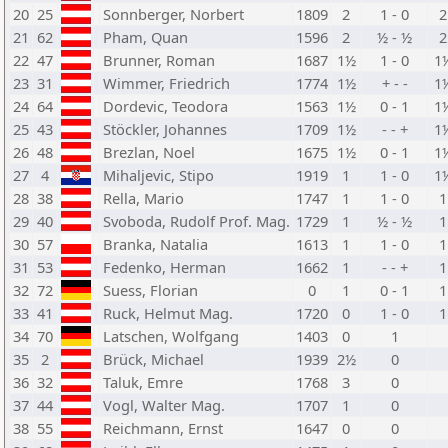
20
25
Sonnberger, Norbert
1809
2
1 - 0
2
21
62
Pham, Quan
1596
2
½ - ½
2
22
47
Brunner, Roman
1687
1½
1 - 0
1
23
31
Wimmer, Friedrich
1774
1½
+ - -
1
24
64
Dordevic, Teodora
1563
1½
0 - 1
1
25
43
Stöckler, Johannes
1709
1½
- - +
1
26
48
Brezlan, Noel
1675
1½
0 - 1
1
27
4
Mihaljevic, Stipo
1919
1
1 - 0
1
28
38
Rella, Mario
1747
1
1 - 0
1
29
40
Svoboda, Rudolf Prof. Mag.
1729
1
½ - ½
1
30
57
Branka, Natalia
1613
1
1 - 0
1
31
53
Fedenko, Herman
1662
1
- - +
1
32
72
Suess, Florian
0
1
0 - 1
1
33
41
Ruck, Helmut Mag.
1720
0
1 - 0
1
34
70
Latschen, Wolfgang
1403
0
1
35
2
Brück, Michael
1939
2½
0
36
32
Taluk, Emre
1768
3
0
37
44
Vogl, Walter Mag.
1707
1
0
38
55
Reichmann, Ernst
1647
0
0