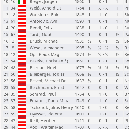
10
16
Rieger, Jürgen
1866
1
0 - 1
1
Br
11
34
Weiß, Arnold DI
1764
1
½ - ½
1
Pr
12
18
Gansterer, Erik
1843
1
1 - 0
1
St
13
61
Antolovic, Avni
1597
1
0 - 1
1
Mü
14
20
Bendl, Felix
1838
1
1 - 0
1
Su
15
67
Tardi, Noah
1490
1
0 - 1
½
Pa
16
2
Brück, Michael
1939
½
0 - 1
½
St
17
8
Wesel, Alexander
1905
½
½ - ½
½
Br
18
12
Opl, Klaus Mag.
1874
½
½ - ½
½
Re
19
54
Paseka, Christian *)
1660
0
0 - 1
0
So
20
48
Brezlan, Noel
1675
½
½ - ½
½
Eb
21
50
Blieberger, Tobias
1668
½
0 - 1
½
Sc
22
56
Peschl, Michael Dr.
1633
½
0 - 1
0
Ne
23
55
Reichmann, Ernst
1647
0
0 - 1
0
Wi
24
35
Semrad, Paul
1754
0
1 - 0
0
Br
25
37
Emanoil, Radu-Mihai
1749
0
1 - 0
0
Sc
26
58
Tschandl, Julius Henry
1610
0
1 - 0
0
Re
27
59
Hyassat, Violetta
1601
0
1 - 0
0
Sv
28
42
Redl, Heribert
1711
0
0 - 1
0
P
29
44
Vogl, Walter Mag.
1707
0
½ - ½
0
Do