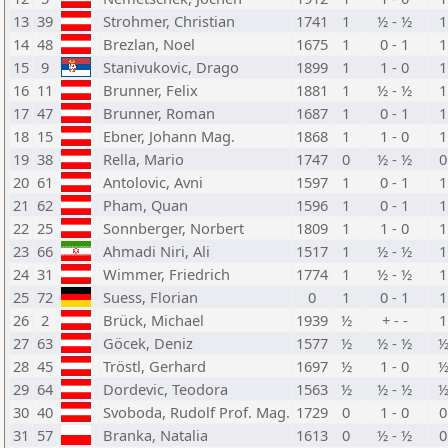
13
39
Strohmer, Christian
1741
1
½ - ½
1
14
48
Brezlan, Noel
1675
1
0 - 1
1
15
9
Stanivukovic, Drago
1899
1
1 - 0
1
16
11
Brunner, Felix
1881
1
½ - ½
1
17
47
Brunner, Roman
1687
1
0 - 1
1
18
15
Ebner, Johann Mag.
1868
1
1 - 0
1
19
38
Rella, Mario
1747
0
½ - ½
0
20
61
Antolovic, Avni
1597
1
0 - 1
1
21
62
Pham, Quan
1596
1
0 - 1
1
22
25
Sonnberger, Norbert
1809
1
1 - 0
1
23
66
Ahmadi Niri, Ali
1517
1
½ - ½
1
24
31
Wimmer, Friedrich
1774
1
½ - ½
1
25
72
Suess, Florian
0
1
0 - 1
1
26
2
Brück, Michael
1939
½
+ - -
1
27
63
Göcek, Deniz
1577
½
½ - ½
28
45
Tröstl, Gerhard
1697
½
1 - 0
29
64
Dordevic, Teodora
1563
½
½ - ½
30
40
Svoboda, Rudolf Prof. Mag.
1729
0
1 - 0
0
31
57
Branka, Natalia
1613
0
½ - ½
0