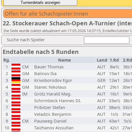
Offen für alle Schachspieler:innen
22. Stockerauer Schach-Open A-Turnier (int
Die Seite wurde zuletzt aktualisiert am 17.05.2026 14:37:15, Ersteller/Letzter
Suche nach Spieler
Endtabelle nach 5 Runden
Rg.
Name
Land
1.Rd
2.R
1
CM
Bauer Thomas
AUT
8w½
36s
2
GM
Balinov Ilia
AUT
15w1
18s
3
GM
Krivoborodov Egor
GER
12w1
26s
4
GM
Stanec Nikolaus
AUT
29s1
30w
5
IM
Grötz Harald Mag.
AUT
16s1
9w
6
Schirmbeck Hannes DI.
AUT
33w½
38s
7
Pribitzer Stefan
AUT
38w½
33s
8
Veladzic Benjamin
AUT
1s½
31w
9
CM
Pausweg Daniel
AUT
43w1
5s½
10
Taizhanov Aissultan
AUT
42s1
27w