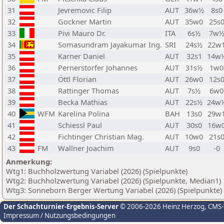
31
Jevremovic Filip
AUT
36w½
8s0
32
Gockner Martin
AUT
35w0
25s
33
Pivi Mauro Dr.
ITA
6s½
7w
34
Somasundram Jayakumar Ing.
SRI
24s½
22w
35
Karner Daniel
AUT
32s1
14w
36
Pernerstorfer Johannes
AUT
31s½
1w0
37
Öttl Florian
AUT
26w0
12s
38
Rattinger Thomas
AUT
7s½
6w0
39
Becka Mathias
AUT
22s½
24w
40
WFM
Karelina Polina
BAH
13s0
29w
41
Schiessl Paul
AUT
30s0
16w
42
Fichtinger Christian Mag.
AUT
10w0
21s
43
FM
Wallner Joachim
AUT
9s0
-0
Anmerkung:
Wtg1: Buchholzwertung Variabel (2026) (Spielpunkte)
Wtg2: Buchholzwertung Variabel (2026) (Spielpunkte, Median1)
Wtg3: Sonneborn Berger Wertung Variabel (2026) (Spielpunkte)
Der Schachturnier-Ergebnis-Server
© 2006-2026 Heinz Herzog
, CMS
Impressum / Nutzungsbedingungen