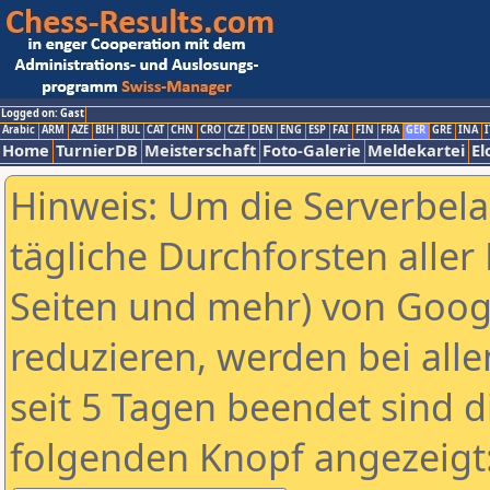
Logged on: Gast
Arabic
ARM
AZE
BIH
BUL
CAT
CHN
CRO
CZE
DEN
ENG
ESP
FAI
FIN
FRA
GER
GRE
INA
I
Home
TurnierDB
Meisterschaft
Foto-Galerie
Meldekartei
El
Hinweis: Um die Serverbel
tägliche Durchforsten aller 
Seiten und mehr) von Goog
reduzieren, werden bei alle
seit 5 Tagen beendet sind d
folgenden Knopf angezeigt