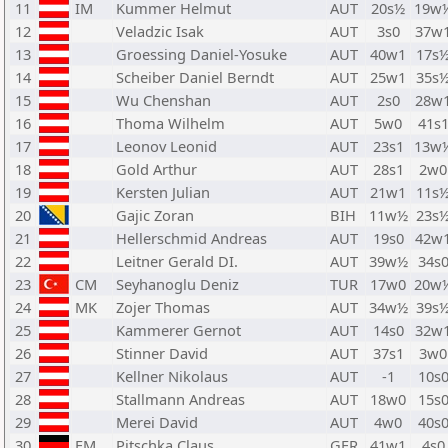
11
IM
Kummer Helmut
AUT
20s½
19w
12
Veladzic Isak
AUT
3s0
37w
13
Groessing Daniel-Yosuke
AUT
40w1
17s
14
Scheiber Daniel Berndt
AUT
25w1
35s
15
Wu Chenshan
AUT
2s0
28w
16
Thoma Wilhelm
AUT
5w0
41s
17
Leonov Leonid
AUT
23s1
13w
18
Gold Arthur
AUT
28s1
2w0
19
Kersten Julian
AUT
21w1
11s
20
Gajic Zoran
BIH
11w½
23s
21
Hellerschmid Andreas
AUT
19s0
42w
22
Leitner Gerald DI.
AUT
39w½
34s
23
CM
Seyhanoglu Deniz
TUR
17w0
20w
24
MK
Zojer Thomas
AUT
34w½
39s
25
Kammerer Gernot
AUT
14s0
32w
26
Stinner David
AUT
37s1
3w0
27
Kellner Nikolaus
AUT
-1
10s
28
Stallmann Andreas
AUT
18w0
15s
29
Merei David
AUT
4w0
40s
30
FM
Pitschka Claus
GER
41w1
4s0