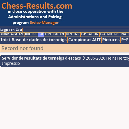
Logged on: Gast
Arabic
ARM
AZE
BIH
BUL
CAT
CHN
CRO
CZE
DEN
ENG
ESP
FAI
FIN
FRA
GER
GRE
INA
I
Inici
Base de dades de torneigs
Campionat AUT
Pictures
P+F
Record not found
Servidor de resultats de torneigs d'escacs
© 2006-2026 Heinz Herzo
Impressió