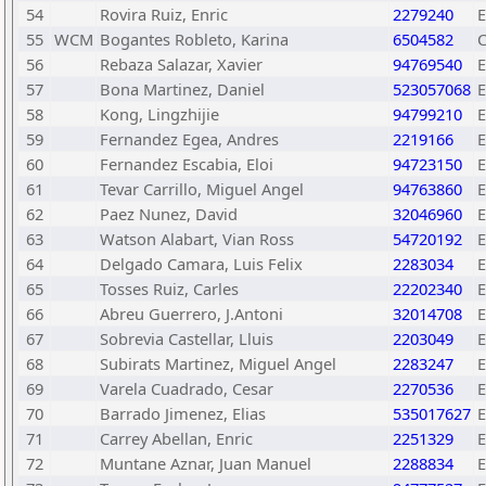
54
Rovira Ruiz, Enric
2279240
55
WCM
Bogantes Robleto, Karina
6504582
56
Rebaza Salazar, Xavier
94769540
57
Bona Martinez, Daniel
523057068
58
Kong, Lingzhijie
94799210
59
Fernandez Egea, Andres
2219166
60
Fernandez Escabia, Eloi
94723150
61
Tevar Carrillo, Miguel Angel
94763860
62
Paez Nunez, David
32046960
63
Watson Alabart, Vian Ross
54720192
64
Delgado Camara, Luis Felix
2283034
65
Tosses Ruiz, Carles
22202340
66
Abreu Guerrero, J.Antoni
32014708
67
Sobrevia Castellar, Lluis
2203049
68
Subirats Martinez, Miguel Angel
2283247
69
Varela Cuadrado, Cesar
2270536
70
Barrado Jimenez, Elias
535017627
71
Carrey Abellan, Enric
2251329
72
Muntane Aznar, Juan Manuel
2288834