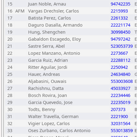
15
Juan Noble, Arnau
94742235
16
AFM
Vargas Drechsler, Carlos
2215993
17
Batista Perez, Carlos
2261332
18
Daguro Dasalla, Armando
22221174
19
Hung, Shengchen
30998450
20
Gabaldon Escagedo, Eloy
94797242
21
Sastre Serra, Abel
523053739
22
Lopez Manzano, Antonio
2273667
23
Garcia Ruiz, Adrian
22288112
24
Ritter Aguilar, Jordi
2250942
25
Hauer, Andreas
24634840
26
Aljabasini, Ouwais
553003608
27
Rachishnu, Datta
45033927
28
Bosch Rovira, Joan
22234446
29
Garcia Quevedo, Jose
22235019
30
Todts, Benny
207373
31
Walter Travella, German
2221900
32
Vigier Lopez, Carlos
32031564
33
Oses Zurbano, Carlos Antonio
553013859