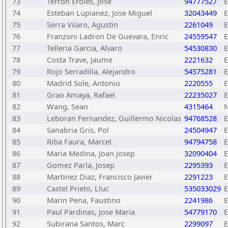
73
Terron Eroles, Jose
94777527
74
Esteban Lupianez, Jose Miguel
32043449
75
Serra Vilaro, Agustin
2261049
76
Franzoni Ladron De Guevara, Enric
24559547
77
Telleria Garcia, Alvaro
54530830
78
Costa Trave, Jaume
2221632
79
Rojo Serradilla, Alejandro
54575281
80
Madrid Sole, Antonio
2220555
81
Grao Amaya, Rafael
22235027
82
Wang, Sean
4315464
83
Leboran Fernandez, Guillermo Nicolas
94768528
84
Sanabria Gris, Pol
24504947
85
Riba Faura, Marcel
94794758
86
Maria Medina, Joan Josep
32090404
87
Gomez Parla, Josep
2295393
88
Martinez Diaz, Francisco Javier
2291223
89
Castel Prieto, Lluc
535033029
90
Marin Pena, Faustino
2241986
91
Paul Pardinas, Jose Maria
54779170
92
Subirana Santos, Marc
2299097