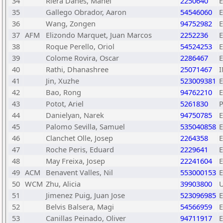
34
Riera Danes, Manel
2250640
35
Gallego Obrador, Aaron
54546060
36
Wang, Zongen
94752982
37
AFM
Elizondo Marquet, Juan Marcos
2252236
38
Roque Perello, Oriol
54524253
39
Colome Rovira, Oscar
2286467
40
Rathi, Dhanashree
25071467
41
Jin, Xuzhe
523009381
42
Bao, Rong
94762210
43
Potot, Ariel
5261830
44
Danielyan, Narek
94750785
45
Palomo Sevilla, Samuel
535040858
46
Clanchet Olle, Josep
2264358
47
Roche Peris, Eduard
2229641
48
May Freixa, Josep
22241604
49
ACM
Benavent Valles, Nil
553000153
50
WCM
Zhu, Alicia
39903800
51
Jimenez Puig, Juan Jose
523096985
52
Belvis Balsera, Magi
54566959
53
Canillas Peinado, Oliver
94711917