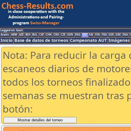
Logged on: Gast
Arabic
ARM
AZE
BIH
BUL
CAT
CHN
CRO
CZE
DEN
ENG
ESP
FAI
FIN
FRA
GER
GRE
INA
I
Inicio
Base de datos de torneos
Campeonato AUT
Imágenes
Nota: Para reducir la carga 
escaneos diarios de motor
todos los torneos finalizad
semanas se muestran tras p
botón: