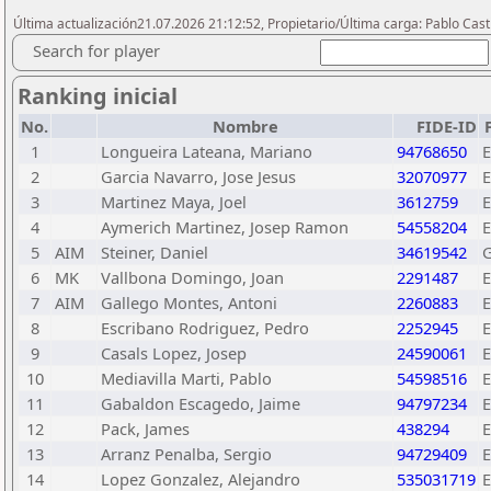
Última actualización21.07.2026 21:12:52, Propietario/Última carga: Pablo Casti
Search for player
Ranking inicial
No.
Nombre
FIDE-ID
1
Longueira Lateana, Mariano
94768650
2
Garcia Navarro, Jose Jesus
32070977
3
Martinez Maya, Joel
3612759
4
Aymerich Martinez, Josep Ramon
54558204
5
AIM
Steiner, Daniel
34619542
6
MK
Vallbona Domingo, Joan
2291487
7
AIM
Gallego Montes, Antoni
2260883
8
Escribano Rodriguez, Pedro
2252945
9
Casals Lopez, Josep
24590061
10
Mediavilla Marti, Pablo
54598516
11
Gabaldon Escagedo, Jaime
94797234
12
Pack, James
438294
13
Arranz Penalba, Sergio
94729409
14
Lopez Gonzalez, Alejandro
535031719