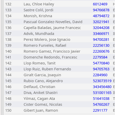
132
Lau, Chloe Hailey
6012469
133
Sastre Colil, Jordi
94766878
134
Monish, Krishna
48794872
135
Pascual Gonzalez-Novelles, David
32021941
136
Capella Baladas, Jaume Francesc
32044208
137
Advik, Mundhada
33466971
138
Perez Molero, Jose Ignacio
94700281
139
Romero Funieles, Rafael
22256130
140
Romero Gamez, Francisco Javier
22260676
141
Domenche Redondo, Francesc
2279584
142
Llop Romeo, Tanit
54770840
143
Llop Ruiz, Ruben Fernando
94705763
144
Giralt Garcia, Joaquin
2284960
145
Rubio Cano, Alejandro
523073519
146
Delfaud, Christian
343456480
147
Diva, Aniket Shastri
531001165
148
Yilmaz, Cagan Ata
51641038
149
Cister Gomez, Nicolas
54760267
150
Gibert Juan, Ramon
2291177