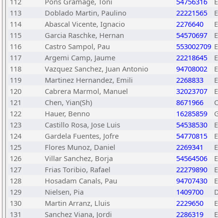
112
Pons Gramage, Toni
54756316
113
Doblado Martin, Paulino
22221565
114
Abascal Vicente, Ignacio
2276640
115
Garcia Raschke, Hernan
54570697
116
Castro Sampol, Pau
553002709
117
Argemi Camp, Jaume
22218645
118
Vazquez Sanchez, Juan Antonio
94708002
119
Martinez Hernandez, Emili
2268833
120
Cabrera Marmol, Manuel
32023707
121
Chen, Yian(Sh)
8671966
122
Hauer, Benno
16285859
123
Castillo Rosa, Jose Luis
54538530
124
Gardela Fuentes, Jofre
54770815
125
Flores Munoz, Daniel
2269341
126
Villar Sanchez, Borja
54564506
127
Frias Toribio, Rafael
22279890
128
Hosadam Canals, Pau
94707430
129
Nielsen, Pia
1409700
130
Martin Arranz, Lluis
2229650
131
Sanchez Viana, Jordi
2286319