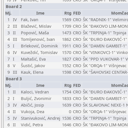
Board 2
Mj.
Ime
Rtg
FED
Momča
1
IV
Fak, Ivan
1569
CRO
ŠK "RADNIK-1" Velimir
2
III
Blažević, Mislav
1709
CRO
ŠK "ĐAKOVO LIM-MONT
3
II
Popović, Maša
1473
CRO
ŠK "TRPINJA-1" Trpinja
4
III
Tomljenović, Ivan
1862
CRO
ŠK "ĐURO ĐAKOVIĆ-1" 
5
I
Brleković, Dominik
1911
CRO
ŠK "DAMIN GAMBIT-1" 
6
IV
Kuveždić, Tomislav
1570
CRO
ŠK "VINKOVCI-1" Vinko
7
I
Maltašić, Eva
1827
CRO
ŠK "PPD VUKOVAR-1" V
8
V
Šustić, Jakov
1552
CRO
ŠK "ORQA-1" Višnjevac
9
III
Kauk, Elena
1598
CRO
ŠK "ŠAHOVSKI CENTAR-
Board 3
Mj.
Ime
Rtg
FED
Momča
1
II
Kaloci, Vedran
1754
CRO
ŠK "ĐURO ĐAKOVIĆ-1" 
2
I
Buljić, Zvonimir
1833
CRO
ŠK "DAMIN GAMBIT-1" 
3
IV
Abičić, Josip
1639
CRO
ŠK SLAVONAC NEXE-1 N
4
II
Vukoja, Dea
0
CRO
ŠK "ORQA-1" Višnjevac
5
IV
Stanivuković, Andrej
1536
CRO
ŠK "TRPINJA-1" Trpinja
6
II
Vidić, Petra
1646
CRO
ŠK "ĐAKOVO LIM-MONT