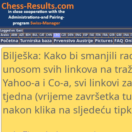
Logged on: Gast
Arabic
ARM
AZE
BIH
BUL
CAT
CHN
CRO
CZE
DEN
ENG
ESP
FAI
FIN
FRA
GER
GRE
INA
I
Početna
Turnirska baza
Prvenstvo Austrije
Pictures
FAQ
Onl
Bilješka: Kako bi smanjili 
unosom svih linkova na traž
Yahoo-a i Co-a, svi linkovi z
tjedna (vrijeme završetka tu
nakon klika na sljedeću tipk