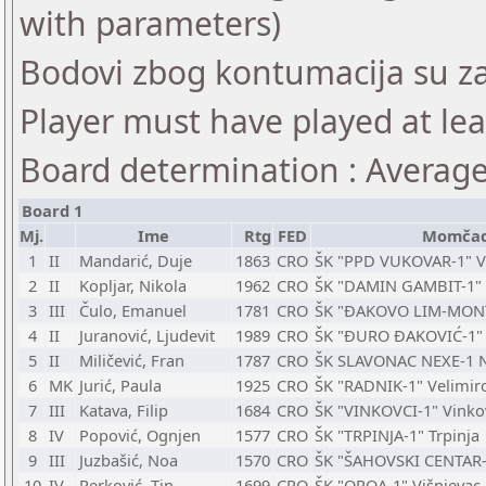
with parameters)
Bodovi zbog kontumacija su 
Player must have played at le
Board determination : Averag
Board 1
Mj.
Ime
Rtg
FED
Momča
1
II
Mandarić, Duje
1863
CRO
ŠK "PPD VUKOVAR-1" V
2
II
Kopljar, Nikola
1962
CRO
ŠK "DAMIN GAMBIT-1" 
3
III
Čulo, Emanuel
1781
CRO
ŠK "ĐAKOVO LIM-MONT
4
II
Juranović, Ljudevit
1989
CRO
ŠK "ĐURO ĐAKOVIĆ-1" 
5
II
Miličević, Fran
1787
CRO
ŠK SLAVONAC NEXE-1 N
6
MK
Jurić, Paula
1925
CRO
ŠK "RADNIK-1" Velimir
7
III
Katava, Filip
1684
CRO
ŠK "VINKOVCI-1" Vinko
8
IV
Popović, Ognjen
1577
CRO
ŠK "TRPINJA-1" Trpinja
9
III
Juzbašić, Noa
1570
CRO
ŠK "ŠAHOVSKI CENTAR-
10
IV
Perković, Tin
1699
CRO
ŠK "ORQA-1" Višnjevac