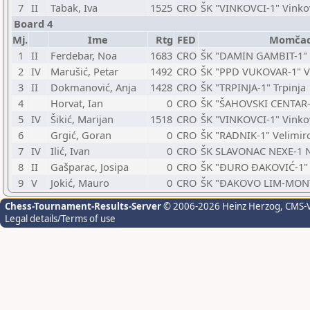
7
II
Tabak, Iva
1525
CRO
ŠK "VINKOVCI-1" Vinko
Board 4
Mj.
Ime
Rtg
FED
Momča
1
II
Ferdebar, Noa
1683
CRO
ŠK "DAMIN GAMBIT-1" 
2
IV
Marušić, Petar
1492
CRO
ŠK "PPD VUKOVAR-1" V
3
II
Dokmanović, Anja
1428
CRO
ŠK "TRPINJA-1" Trpinja
4
Horvat, Ian
0
CRO
ŠK "ŠAHOVSKI CENTAR-
5
IV
Šikić, Marijan
1518
CRO
ŠK "VINKOVCI-1" Vinko
6
Grgić, Goran
0
CRO
ŠK "RADNIK-1" Velimir
7
IV
Ilić, Ivan
0
CRO
ŠK SLAVONAC NEXE-1 N
8
II
Gašparac, Josipa
0
CRO
ŠK "ĐURO ĐAKOVIĆ-1" 
9
V
Jokić, Mauro
0
CRO
ŠK "ĐAKOVO LIM-MONT
Chess-Tournament-Results-Server
© 2006-2026 Heinz Herzog
, CMS-
Legal details/Terms of use