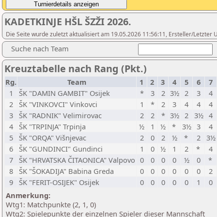
KADETKINJE HŠL ŠZŽI 2026.
Die Seite wurde zuletzt aktualisiert am 19.05.2026 11:56:11, Ersteller/Letzt
Suche nach Team
Kreuztabelle nach Rang (Pkt.)
Rg.
Team
1
2
3
4
5
6
7
1
ŠK "DAMIN GAMBIT" Osijek
*
3
2
3½
2
3
4
2
ŠK "VINKOVCI" Vinkovci
1
*
2
3
4
4
4
3
ŠK "RADNIK" Velimirovac
2
2
*
3½
2
3½
4
4
ŠK "TRPINJA" Trpinja
½
1
½
*
3½
3
4
5
ŠK "ORQA" Višnjevac
2
0
2
½
*
2
3½
6
ŠK "GUNDINCI" Gundinci
1
0
½
1
2
*
4
7
ŠK "HRVATSKA ČITAONICA" Valpovo
0
0
0
0
½
0
*
8
ŠK "ŠOKADIJA" Babina Greda
0
0
0
0
0
0
2
9
ŠK "FERIT-OSIJEK" Osijek
0
0
0
0
0
1
0
Anmerkung:
Wtg1: Matchpunkte (2, 1, 0)
Wtg2: Spielepunkte der einzelnen Spieler dieser Mannschaft