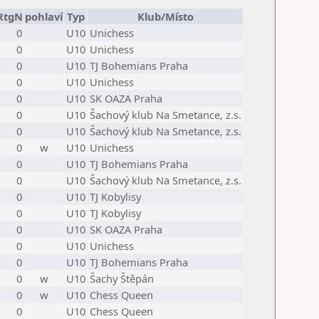
RtgN
pohlaví
Typ
Klub/Místo
0
U10
Unichess
0
U10
Unichess
0
U10
TJ Bohemians Praha
0
U10
Unichess
0
U10
SK OAZA Praha
0
U10
Šachový klub Na Smetance, z.s.
0
U10
Šachový klub Na Smetance, z.s.
0
w
U10
Unichess
0
U10
TJ Bohemians Praha
0
U10
Šachový klub Na Smetance, z.s.
0
U10
TJ Kobylisy
0
U10
TJ Kobylisy
0
U10
SK OAZA Praha
0
U10
Unichess
0
U10
TJ Bohemians Praha
0
w
U10
Šachy Štěpán
0
w
U10
Chess Queen
0
U10
Chess Queen