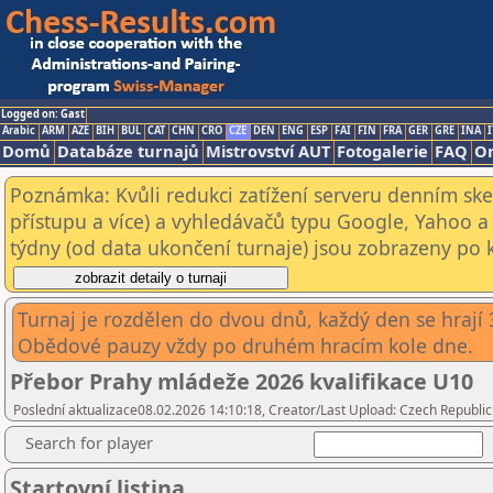
Logged on: Gast
Arabic
ARM
AZE
BIH
BUL
CAT
CHN
CRO
CZE
DEN
ENG
ESP
FAI
FIN
FRA
GER
GRE
INA
I
Domů
Databáze turnajů
Mistrovství AUT
Fotogalerie
FAQ
On
Poznámka: Kvůli redukci zatížení serveru denním s
přístupu a více) a vyhledávačů typu Google, Yahoo a 
týdny (od data ukončení turnaje) jsou zobrazeny po kl
Turnaj je rozdělen do dvou dnů, každý den se hrají 
Obědové pauzy vždy po druhém hracím kole dne.
Přebor Prahy mládeže 2026 kvalifikace U10
Poslední aktualizace08.02.2026 14:10:18, Creator/Last Upload: Czech Republic
Search for player
Startovní listina