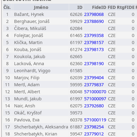
Čís.
Jméno
ID
FideID
FED
RtgFIDE
1
Bažant, Hynek
62626
23798068
CZE
0
2
Berghauer, Jonáš
59929
23788690
CZE
0
3
Čibera, Mikuláš
62084
CZE
0
4
Folejtar, Jonáš
61465
23799358
CZE
0
5
Klička, Martin
61197
23798157
CZE
0
6
Kouba, Jonáš
61274
23798173
CZE
0
7
Koukola, Jakub
62665
CZE
0
8
Lacková, Anna
62360
23798190
CZE
0
9
Leonhardt, Viggo
61585
CZE
0
10
Marjov, Filip
62039
23799404
CZE
0
11
Mertl, Adam
59595
23779837
CZE
0
12
Mertl, Albert
60048
571000070
CZE
0
13
Mundl, Jakub
61997
571000097
CZE
0
14
Nair, Ansh
62075
23792680
CZE
0
15
Okáč, Kryštof
59573
CZE
0
16
Pavlova, Eva
60378
571000119
CZE
0
17
Shcherbatykh, Aleksandra
61887
23798254
CZE
0
18
Shcherbatykh, Kirian
59547
23779012
CZE
0