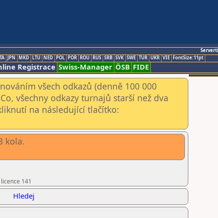
Servert
TA
JPN
MKD
LTU
NED
POL
POR
ROU
RUS
SRB
SVK
SWE
TUR
UKR
VIE
FontSize:11pt
line Registrace
Swiss-Manager
ÖSB
FIDE
kenováním všech odkazů (denně 100 000
Co, všechny odkazy turnajů starší než dva
iknutí na následující tlačítko:
3 kola.
 licence 141
Hledej