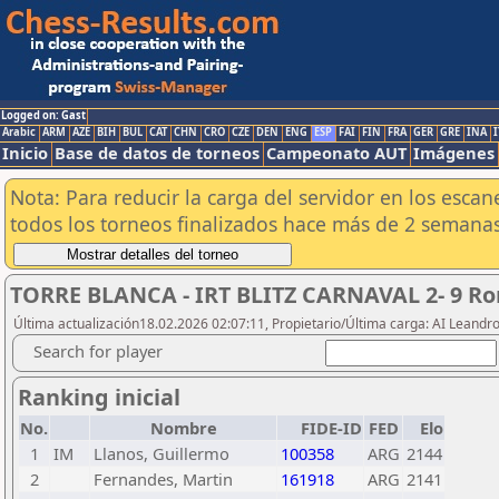
Logged on: Gast
Arabic
ARM
AZE
BIH
BUL
CAT
CHN
CRO
CZE
DEN
ENG
ESP
FAI
FIN
FRA
GER
GRE
INA
I
Inicio
Base de datos de torneos
Campeonato AUT
Imágenes
Nota: Para reducir la carga del servidor en los esc
todos los torneos finalizados hace más de 2 semanas
TORRE BLANCA - IRT BLITZ CARNAVAL 2- 9 Ron
Última actualización18.02.2026 02:07:11, Propietario/Última carga: AI Leand
Search for player
Ranking inicial
No.
Nombre
FIDE-ID
FED
Elo
1
IM
Llanos, Guillermo
100358
ARG
2144
2
Fernandes, Martin
161918
ARG
2141