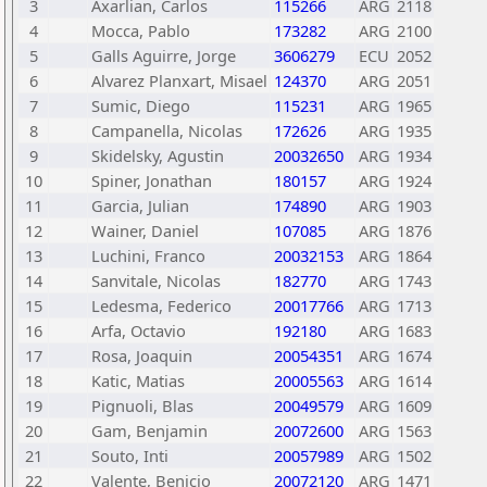
3
Axarlian, Carlos
115266
ARG
2118
4
Mocca, Pablo
173282
ARG
2100
5
Galls Aguirre, Jorge
3606279
ECU
2052
6
Alvarez Planxart, Misael
124370
ARG
2051
7
Sumic, Diego
115231
ARG
1965
8
Campanella, Nicolas
172626
ARG
1935
9
Skidelsky, Agustin
20032650
ARG
1934
10
Spiner, Jonathan
180157
ARG
1924
11
Garcia, Julian
174890
ARG
1903
12
Wainer, Daniel
107085
ARG
1876
13
Luchini, Franco
20032153
ARG
1864
14
Sanvitale, Nicolas
182770
ARG
1743
15
Ledesma, Federico
20017766
ARG
1713
16
Arfa, Octavio
192180
ARG
1683
17
Rosa, Joaquin
20054351
ARG
1674
18
Katic, Matias
20005563
ARG
1614
19
Pignuoli, Blas
20049579
ARG
1609
20
Gam, Benjamin
20072600
ARG
1563
21
Souto, Inti
20057989
ARG
1502
22
Valente, Benicio
20072120
ARG
1471