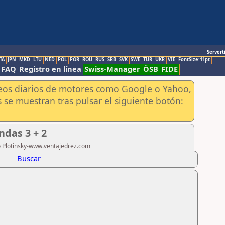
Servert
TA
JPN
MKD
LTU
NED
POL
POR
ROU
RUS
SRB
SVK
SWE
TUR
UKR
VIE
FontSize:11pt
FAQ
Registro en línea
Swiss-Manager
ÖSB
FIDE
aneos diarios de motores como Google o Yahoo,
 se muestran tras pulsar el siguiente botón:
das 3 + 2
ro Plotinsky-www.ventajedrez.com
Buscar