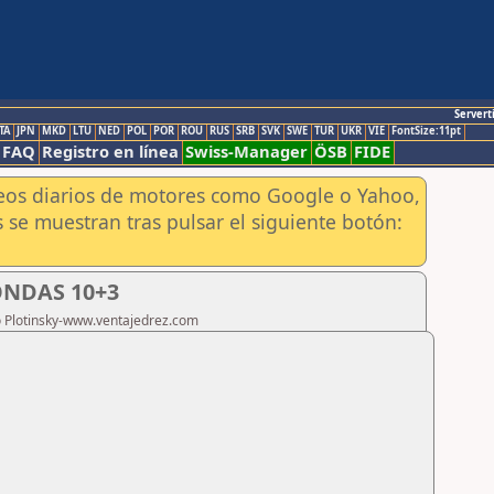
Servert
TA
JPN
MKD
LTU
NED
POL
POR
ROU
RUS
SRB
SVK
SWE
TUR
UKR
VIE
FontSize:11pt
FAQ
Registro en línea
Swiss-Manager
ÖSB
FIDE
aneos diarios de motores como Google o Yahoo,
 se muestran tras pulsar el siguiente botón:
ONDAS 10+3
ro Plotinsky-www.ventajedrez.com