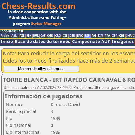
Logged on: Gast
Arabic
ARM
AZE
BIH
BUL
CAT
CHN
CRO
CZE
DEN
ENG
ESP
FAI
FIN
FRA
GER
GRE
INA
I
Inicio
Base de datos de torneos
Campeonato AUT
Imágenes
Nota: Para reducir la carga del servidor en los esc
todos los torneos finalizados hace más de 2 semanas
TORRE BLANCA - IRT RAPIDO CARNAVAL 6 R
Última actualización17.02.2026 23:49:00, Propietario/Última carga: AI Leand
Información de jugadores
Nombre
Kimura, David
Ranking inicial
4
Elo
1989
Elo nacional
0
Elo internacional
1989