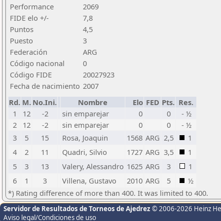
Performance
2069
FIDE elo +/-
7,8
Puntos
4,5
Puesto
3
Federación
ARG
Código nacional
0
Código FIDE
20027923
Fecha de nacimiento
2007
Rd.
M.
No.Ini.
Nombre
Elo
FED
Pts.
Res.
1
12
-2
sin emparejar
0
0
- ½
2
12
-2
sin emparejar
0
0
- ½
3
5
15
Rosa, Joaquin
1568
ARG
2,5
1
4
2
11
Quadri, Silvio
1727
ARG
3,5
1
5
3
13
Valery, Alessandro
1625
ARG
3
1
6
1
3
Villena, Gustavo
2010
ARG
5
½
*) Rating difference of more than 400. It was limited to 400.
Servidor de Resultados de Torneos de Ajedrez
© 2006-2026 Heinz H
Aviso legal/Condiciones de uso