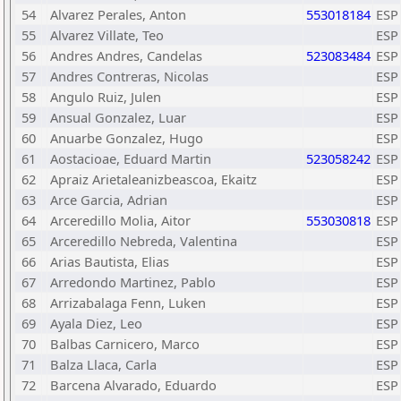
54
Alvarez Perales, Anton
553018184
ESP
55
Alvarez Villate, Teo
ESP
56
Andres Andres, Candelas
523083484
ESP
57
Andres Contreras, Nicolas
ESP
58
Angulo Ruiz, Julen
ESP
59
Ansual Gonzalez, Luar
ESP
60
Anuarbe Gonzalez, Hugo
ESP
61
Aostacioae, Eduard Martin
523058242
ESP
62
Apraiz Arietaleanizbeascoa, Ekaitz
ESP
63
Arce Garcia, Adrian
ESP
64
Arceredillo Molia, Aitor
553030818
ESP
65
Arceredillo Nebreda, Valentina
ESP
66
Arias Bautista, Elias
ESP
67
Arredondo Martinez, Pablo
ESP
68
Arrizabalaga Fenn, Luken
ESP
69
Ayala Diez, Leo
ESP
70
Balbas Carnicero, Marco
ESP
71
Balza Llaca, Carla
ESP
72
Barcena Alvarado, Eduardo
ESP