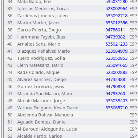
34
Mata Baldo, Erik
535031280
ESP
35
Iglesias Medeiros, Lucas
523002964
ESP
36
Cardenas Jimenez, Julen
535092718
ESP
37
Martin Martin, Javier
553012356
ESP
38
Garcia Puerta, Diego
94786011
ESP
39
Hammana Tayebi, Ilias
94739382
ESP
40
Arnaltes Sanz, Mario
535021233
ESP
41
Blazquez Peñalver, Mario
523084979
ESP
42
Tuero Rodriguez, Sofia
523050853
ESP
43
Liern Matesanz, Dario
535091665
ESP
44
Rada Colado, Miguel
523002883
ESP
45
Alvarez Sanchez, Diego
94732388
ESP
46
Gomez Lorenzo, Jesus
94790833
ESP
47
Miranda San Martin, Mario
94793760
ESP
48
Almale Martinez, Jorge
535038403
ESP
49
Varona Delgado, Kevin David
535065710
ESP
50
Abelenda Bolivar, Manuela
ESP
51
Aguado Benitez, Dante
ESP
52
Al-Baroudi Aldegunde, Lucia
ESP
53
Alcalde Pardo, Carlos
ESP