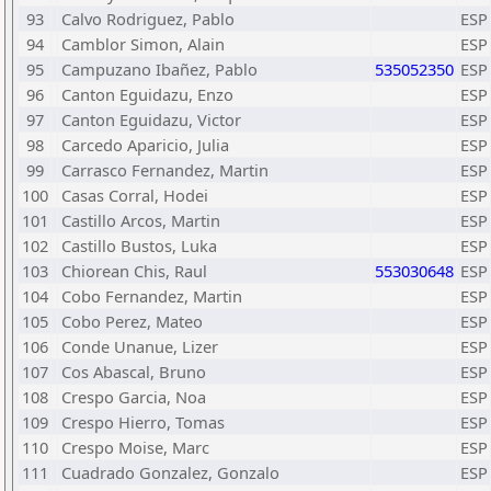
93
Calvo Rodriguez, Pablo
ESP
94
Camblor Simon, Alain
ESP
95
Campuzano Ibañez, Pablo
535052350
ESP
96
Canton Eguidazu, Enzo
ESP
97
Canton Eguidazu, Victor
ESP
98
Carcedo Aparicio, Julia
ESP
99
Carrasco Fernandez, Martin
ESP
100
Casas Corral, Hodei
ESP
101
Castillo Arcos, Martin
ESP
102
Castillo Bustos, Luka
ESP
103
Chiorean Chis, Raul
553030648
ESP
104
Cobo Fernandez, Martin
ESP
105
Cobo Perez, Mateo
ESP
106
Conde Unanue, Lizer
ESP
107
Cos Abascal, Bruno
ESP
108
Crespo Garcia, Noa
ESP
109
Crespo Hierro, Tomas
ESP
110
Crespo Moise, Marc
ESP
111
Cuadrado Gonzalez, Gonzalo
ESP