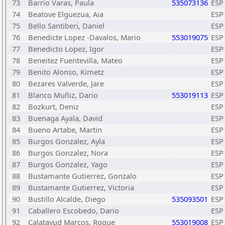
73
Barrio Varas, Paula
535073136
ESP
74
Beatove Elguezua, Aia
ESP
75
Bello Santiberi, Daniel
ESP
76
Benedicte Lopez -Davalos, Mario
553019075
ESP
77
Benedicto Lopez, Igor
ESP
78
Beneitez Fuentevilla, Mateo
ESP
79
Benito Alonso, Kimetz
ESP
80
Bezares Valverde, Jare
ESP
81
Blanco Muñiz, Dario
553019113
ESP
82
Bozkurt, Deniz
ESP
83
Buenaga Ayala, David
ESP
84
Bueno Artabe, Martin
ESP
85
Burgos Gonzalez, Ayla
ESP
86
Burgos Gonzalez, Nora
ESP
87
Burgos Gonzalez, Yago
ESP
88
Bustamante Gutierrez, Gonzalo
ESP
89
Bustamante Gutierrez, Victoria
ESP
90
Bustillo Alcalde, Diego
535093501
ESP
91
Caballero Escobedo, Dario
ESP
92
Calatayud Marcos, Roque
553019008
ESP