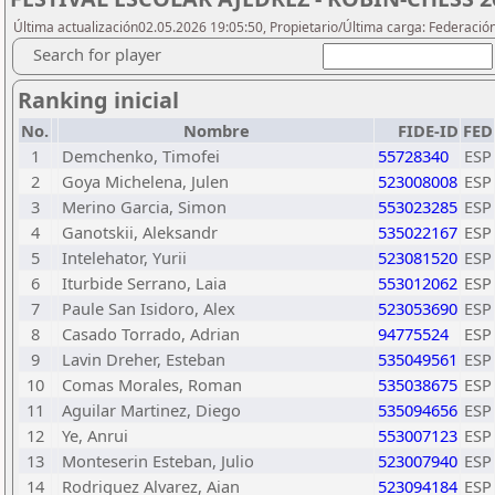
Última actualización02.05.2026 19:05:50, Propietario/Última carga: Federació
Search for player
Ranking inicial
No.
Nombre
FIDE-ID
FED
1
Demchenko, Timofei
55728340
ESP
2
Goya Michelena, Julen
523008008
ESP
3
Merino Garcia, Simon
553023285
ESP
4
Ganotskii, Aleksandr
535022167
ESP
5
Intelehator, Yurii
523081520
ESP
6
Iturbide Serrano, Laia
553012062
ESP
7
Paule San Isidoro, Alex
523053690
ESP
8
Casado Torrado, Adrian
94775524
ESP
9
Lavin Dreher, Esteban
535049561
ESP
10
Comas Morales, Roman
535038675
ESP
11
Aguilar Martinez, Diego
535094656
ESP
12
Ye, Anrui
553007123
ESP
13
Monteserin Esteban, Julio
523007940
ESP
14
Rodriguez Alvarez, Aian
523094184
ESP