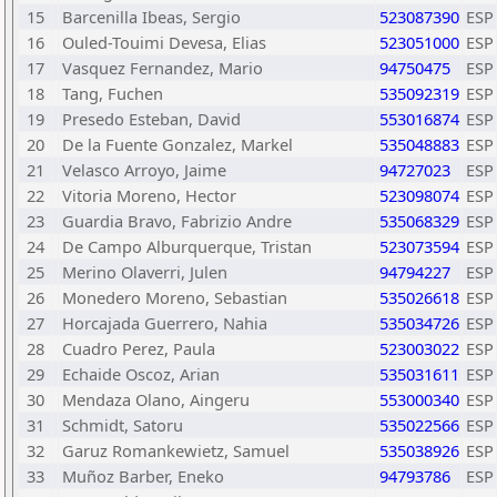
15
Barcenilla Ibeas, Sergio
523087390
ESP
16
Ouled-Touimi Devesa, Elias
523051000
ESP
17
Vasquez Fernandez, Mario
94750475
ESP
18
Tang, Fuchen
535092319
ESP
19
Presedo Esteban, David
553016874
ESP
20
De la Fuente Gonzalez, Markel
535048883
ESP
21
Velasco Arroyo, Jaime
94727023
ESP
22
Vitoria Moreno, Hector
523098074
ESP
23
Guardia Bravo, Fabrizio Andre
535068329
ESP
24
De Campo Alburquerque, Tristan
523073594
ESP
25
Merino Olaverri, Julen
94794227
ESP
26
Monedero Moreno, Sebastian
535026618
ESP
27
Horcajada Guerrero, Nahia
535034726
ESP
28
Cuadro Perez, Paula
523003022
ESP
29
Echaide Oscoz, Arian
535031611
ESP
30
Mendaza Olano, Aingeru
553000340
ESP
31
Schmidt, Satoru
535022566
ESP
32
Garuz Romankewietz, Samuel
535038926
ESP
33
Muñoz Barber, Eneko
94793786
ESP