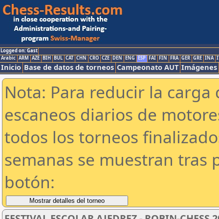
Logged on: Gast
Arabic
ARM
AZE
BIH
BUL
CAT
CHN
CRO
CZE
DEN
ENG
ESP
FAI
FIN
FRA
GER
GRE
INA
I
Inicio
Base de datos de torneos
Campeonato AUT
Imágenes
Nota: Para reducir la carga 
escaneos diarios de motor
todos los torneos finalizad
semanas se muestran tras p
botón:
FESTIVAL ESCOLAR AJEDREZ - ROBIN-CHESS 2