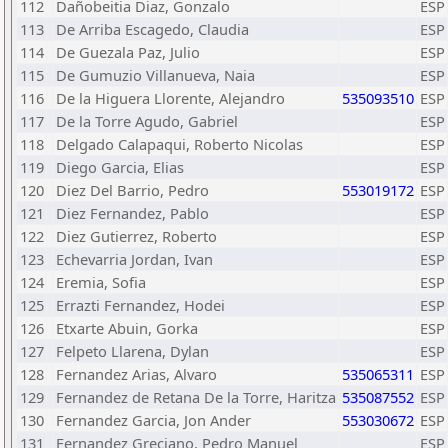
112
Dañobeitia Diaz, Gonzalo
ESP
113
De Arriba Escagedo, Claudia
ESP
114
De Guezala Paz, Julio
ESP
115
De Gumuzio Villanueva, Naia
ESP
116
De la Higuera Llorente, Alejandro
535093510
ESP
117
De la Torre Agudo, Gabriel
ESP
118
Delgado Calapaqui, Roberto Nicolas
ESP
119
Diego Garcia, Elias
ESP
120
Diez Del Barrio, Pedro
553019172
ESP
121
Diez Fernandez, Pablo
ESP
122
Diez Gutierrez, Roberto
ESP
123
Echevarria Jordan, Ivan
ESP
124
Eremia, Sofia
ESP
125
Errazti Fernandez, Hodei
ESP
126
Etxarte Abuin, Gorka
ESP
127
Felpeto Llarena, Dylan
ESP
128
Fernandez Arias, Alvaro
535065311
ESP
129
Fernandez de Retana De la Torre, Haritza
535087552
ESP
130
Fernandez Garcia, Jon Ander
553030672
ESP
131
Fernandez Greciano, Pedro Manuel
ESP