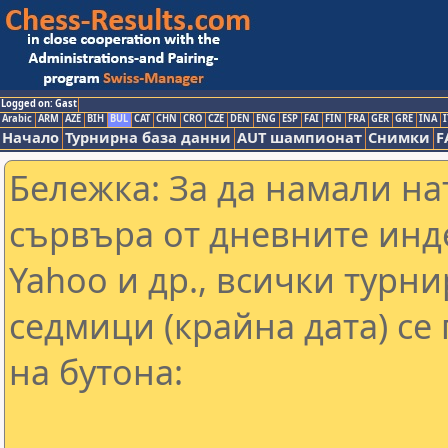
Logged on: Gast
Arabic
ARM
AZE
BIH
BUL
CAT
CHN
CRO
CZE
DEN
ENG
ESP
FAI
FIN
FRA
GER
GRE
INA
I
Начало
Турнирна база данни
AUT шампионат
Снимки
F
Бележка: За да намали н
сървъра от дневните инд
Yahoo и др., всички турни
седмици (крайна дата) се
на бутона: