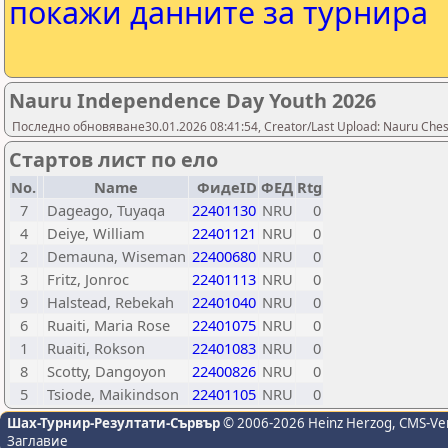
покажи данните за турнира
Nauru Independence Day Youth 2026
Последно обновяване30.01.2026 08:41:54, Creator/Last Upload: Nauru Ches
Стартов лист по ело
No.
Name
ФидеID
ФЕД
Rtg
7
Dageago, Tuyaqa
22401130
NRU
0
4
Deiye, William
22401121
NRU
0
2
Demauna, Wiseman
22400680
NRU
0
3
Fritz, Jonroc
22401113
NRU
0
9
Halstead, Rebekah
22401040
NRU
0
6
Ruaiti, Maria Rose
22401075
NRU
0
1
Ruaiti, Rokson
22401083
NRU
0
8
Scotty, Dangoyon
22400826
NRU
0
5
Tsiode, Maikindson
22401105
NRU
0
Шах-Турнир-Резултати-Сървър
© 2006-2026 Heinz Herzog
, CMS-Ve
Заглавие