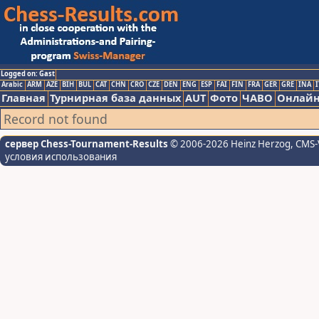
Logged on: Gast
Arabic
ARM
AZE
BIH
BUL
CAT
CHN
CRO
CZE
DEN
ENG
ESP
FAI
FIN
FRA
GER
GRE
INA
I
Главная
Турнирная база данных
AUT
Фото
ЧАВО
Онлайн
Record not found
сервер Chess-Tournament-Results
© 2006-2026 Heinz Herzog
, CMS-
условия использования