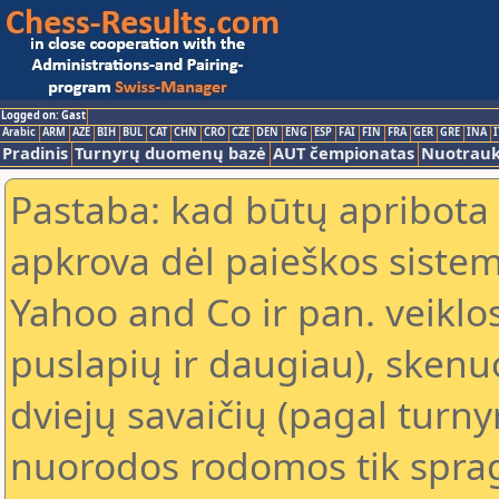
Logged on: Gast
Arabic
ARM
AZE
BIH
BUL
CAT
CHN
CRO
CZE
DEN
ENG
ESP
FAI
FIN
FRA
GER
GRE
INA
I
Pradinis
Turnyrų duomenų bazė
AUT čempionatas
Nuotrau
Pastaba: kad būtų apribota
apkrova dėl paieškos sistem
Yahoo and Co ir pan. veiklo
puslapių ir daugiau), skenu
dviejų savaičių (pagal turn
nuorodos rodomos tik spragt