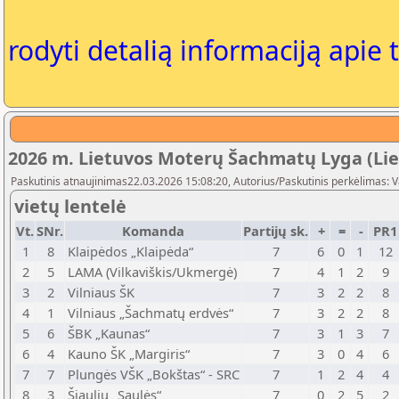
rodyti detalią informaciją apie 
2026 m. Lietuvos Moterų Šachmatų Lyga (Li
Paskutinis atnaujinimas22.03.2026 15:08:20, Autorius/Paskutinis perkėlimas: 
vietų lentelė
Vt.
SNr.
Komanda
Partijų sk.
+
=
-
PR
1
8
Klaipėdos „Klaipėda“
7
6
0
1
12
2
5
LAMA (Vilkaviškis/Ukmergė)
7
4
1
2
9
3
2
Vilniaus ŠK
7
3
2
2
8
4
1
Vilniaus „Šachmatų erdvės“
7
3
2
2
8
5
6
ŠBK „Kaunas“
7
3
1
3
7
6
4
Kauno ŠK „Margiris“
7
3
0
4
6
7
7
Plungės VŠK „Bokštas“ - SRC
7
1
2
4
4
8
3
Šiaulių „Saulės“
7
0
2
5
2