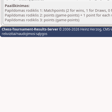
Paaiškinimas:
Papildomas rodiklis 1: Matchpoints (2 for wins, 1 for Draws, 0 
Papildomas rodiklis 2: points (game-points) + 1 point for eac
Papildomas rodiklis 3: points (game-points)
Chess-Tournament-Results-Server
© 2006-2026 Heinz Herzog
, CMS-
rekvizitai/naudojimosi sąlygos