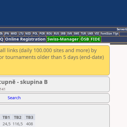
Servert
TA
JPN
MKD
LTU
NED
POL
POR
ROU
RUS
SRB
SVK
SWE
TUR
UKR
VIE
FontSize:11pt
AQ
Online Registration
Swiss-Manager
ÖSB
FIDE
ll links (daily 100.000 sites and more) by
for tournaments older than 5 days (end-date)
stupně - skupina B
 141
Search
-
TB1
TB2
TB3
24,5
116,5
408