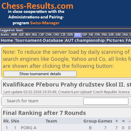
Logged on: Gast
Arabic
ARM
AZE
BIH
BUL
CAT
CHN
CRO
CZE
DEN
ENG
ESP
FAI
FIN
FRA
GER
GRE
INA
I
Home
Tournament-Database
AUT championship
Pictures
F
Note: To reduce the server load by daily scanning of a
search engines like Google, Yahoo and Co, all links 
are shown after clicking the following button:
Kvalifikace Přeboru Prahy družstev škol II. 
Last update 02.02.2026 23:35:49, Creator/Last Upload: Czech Republic licence
Search for team
Final Ranking after 7 Rounds
Rk.
SNo
Team
Group
Games
+
=
1
1
PORG A
B
7
7
0
0