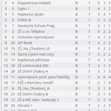
2
4
Dopplerova mládež
B
7
5
1
1
3
3
Gybu 1
B
7
4
1
2
4
5
Keplerovi jezdci
B
7
3
3
1
5
9
PORG B
B
7
3
2
2
6
7
Deutsche Schule Prag
B
7
5
1
1
7
2
ZŠ u sv. Štěpána
B
7
3
2
2
8
6
Duhovka Gymnázium
B
7
4
1
2
9
20
GP Rook
B
7
3
2
2
10
10
ZŠ_Na_Chodovci_B
B
7
3
2
2
11
14
Šachy Újezd nad Lesy
B
7
3
2
2
12
15
Keplerova pěchota
B
7
4
1
2
13
28
ZŠ Litvínovská 500
B
7
3
1
3
14
26
ZŠ Dolní Chabry A
B
7
3
1
3
15
11
Gymnázium prof. Jana Patočky
B
7
3
0
4
16
17
FZŠ v Remízku modří
B
7
2
1
4
17
8
ZŠ_Na_Chodovci_A
B
7
3
1
3
18
27
ZŠ Dolní Chabry B
B
7
3
1
3
19
12
ZŠ a MŠ nám. Svobody 2
B
7
2
2
3
20
23
Omská 1
B
7
2
2
3