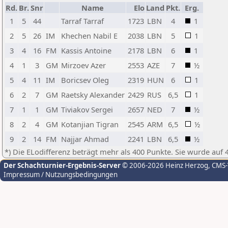
Rd.
Br.
Snr
Name
Elo
Land
Pkt.
Erg.
1
5
44
Tarraf Tarraf
1723
LBN
4
1
2
5
26
IM
Khechen Nabil E
2038
LBN
5
1
3
4
16
FM
Kassis Antoine
2178
LBN
6
1
4
1
3
GM
Mirzoev Azer
2553
AZE
7
½
5
4
11
IM
Boricsev Oleg
2319
HUN
6
1
6
2
7
GM
Raetsky Alexander
2429
RUS
6,5
1
7
1
1
GM
Tiviakov Sergei
2657
NED
7
½
8
2
4
GM
Kotanjian Tigran
2545
ARM
6,5
½
9
2
14
FM
Najjar Ahmad
2241
LBN
6,5
½
*) Die ELodifferenz beträgt mehr als 400 Punkte. Sie wurde auf 
Der Schachturnier-Ergebnis-Server
© 2006-2026 Heinz Herzog
, CMS
Impressum / Nutzungsbedingungen