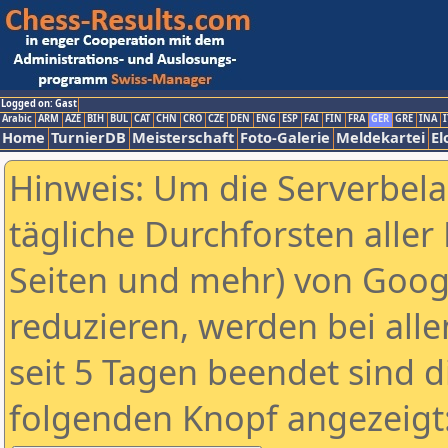
Logged on: Gast
Arabic
ARM
AZE
BIH
BUL
CAT
CHN
CRO
CZE
DEN
ENG
ESP
FAI
FIN
FRA
GER
GRE
INA
I
Home
TurnierDB
Meisterschaft
Foto-Galerie
Meldekartei
El
Hinweis: Um die Serverbel
tägliche Durchforsten aller 
Seiten und mehr) von Goog
reduzieren, werden bei alle
seit 5 Tagen beendet sind d
folgenden Knopf angezeigt