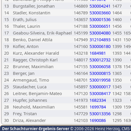
13
Burgstaller, Jonathan
146869
530004241
1477
14
Stadler, Konstantin
146789
530003660
1464
15
Erath, Julius
143657
530001536
1460
16
Thaler, Laurin
147188
530006651
1456
17
Geabou-Silveira, Erik-Raphael
145199
530004080
1455
165
18
Benko, Daniel Attila
147949
312104893
1431
150
19
Kofler, Anton
147160
530006180
1399
149
20
Kurz, Alexander Harald
143218
1684981
1393
144
21
Ragger, Christoph Karl
148017
530012732
1390
22
Brunner, Maximilian
147155
530006058
1378
154
23
Berger, Jan
146164
530000815
1365
24
Armengaud, Timo
148701
530019958
1350
25
Staudacher, Luca
145897
530000017
1345
26
Leitner, Benjamin-Mateo
147120
530008417
1342
158
27
Hupfer, Johannes
141973
1682334
1323
28
Neuhold, Maximilian
145581
1699784
1309
159
29
Frey, Tristan
147729
530013356
1298
30
Driza, Alexander
142103
1690086
1295
163
Der Schachturnier-Ergebnis-Server
© 2006-2026 Heinz Herzog
, CMS