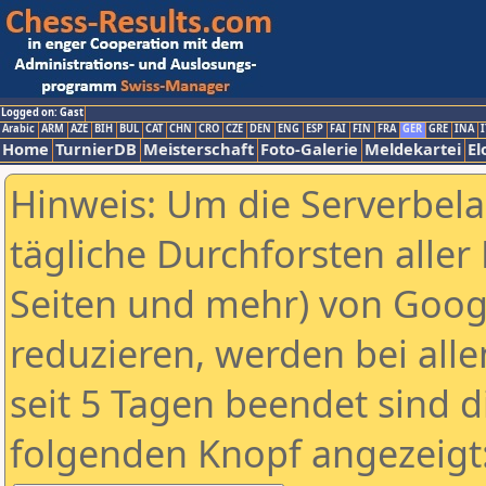
Logged on: Gast
Arabic
ARM
AZE
BIH
BUL
CAT
CHN
CRO
CZE
DEN
ENG
ESP
FAI
FIN
FRA
GER
GRE
INA
I
Home
TurnierDB
Meisterschaft
Foto-Galerie
Meldekartei
El
Hinweis: Um die Serverbel
tägliche Durchforsten aller 
Seiten und mehr) von Goog
reduzieren, werden bei alle
seit 5 Tagen beendet sind d
folgenden Knopf angezeigt