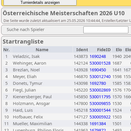
Österreichische Meisterschaften 2026 U10
Die Seite wurde zuletzt aktualisiert am 25.05.2026 10:44:44, Ersteller/Letzter
Suche nach Spieler
Startrangliste
Nr.
Name
Ident
FideID
Elo
El
1
Veladzic, Isak
143873
1690248
1940
204
2
Wehinger, Aaron
142124
530001528
1687
3
Brezlan, Noel
143928
1690450
1641
167
4
Meyer, Eliah
146870
530012740
1598
155
5
Donets, Tymur
143098
1692780
1585
158
6
Fiegl, Julian
145220
530002869
1576
170
7
Kienersberger, Paul
145850
530011795
1570
166
8
Holzmann, Ansgar
147800
530009855
1530
9
Haid, Luis
145218
530001544
1524
10
Hofbauer, Felix
147127
530005922
1503
11
Mueller, Maximilian
144338
1691384
1501
12
Lunenburg, Philipp Floris
141963
1679872
1493