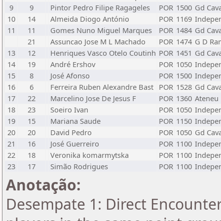
9
9
Pintor Pedro Filipe Ragageles
POR
1500
Gd Cav
10
14
Almeida Diogo António
POR
1169
Indepen
11
11
Gomes Nuno Miguel Marques
POR
1484
Gd Cav
21
Assuncao Jose M L Machado
POR
1474
G D Ram
13
12
Henriques Vasco Otelo Coutinh
POR
1451
Gd Cav
14
19
André Ershov
POR
1050
Indepen
15
8
José Afonso
POR
1500
Indepen
16
6
Ferreira Ruben Alexandre Bast
POR
1528
Gd Cav
17
22
Marcelino Jose De Jesus F
POR
1360
Ateneu 
18
23
Soeiro Ivan
POR
1050
Indepen
19
15
Mariana Saude
POR
1150
Indepen
20
20
David Pedro
POR
1050
Gd Cav
21
16
José Guerreiro
POR
1100
Indepen
22
18
Veronika komarmytska
POR
1100
Indepen
23
17
Simão Rodrigues
POR
1100
Indepen
Anotação:
Desempate 1: Direct Encounter 