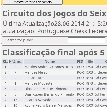
Circuito dos Jogos do Sei
Última Atualização28.06.2014 21:15:20
atualização: Portuguese Chess Federat
Search for player
Classificação final após 5
Rk.
Nº.Inic.
Nome
FED
Elo
C
1
3
Martins Andre G Gomes Brito
POR
1790
Gd Cav
2
7
Mendes Nelson
POR
1503
Indepen
3
2
Stelian Turta
POR
1830
Gd Cav
4
1
Mendes Modeste
POR
1873
Indepen
5
4
Dias Fabio Miguel Pimenta
POR
1613
Gd Ferr
6
5
Dias Ruben Bernardo Pimenta
POR
1560
Gd Ferr
7
13
Ricardo Azevedo
POR
1450
Gd Cav
8
10
Rocha Pedro Daniel Marquês
POR
1500
Gd Cav