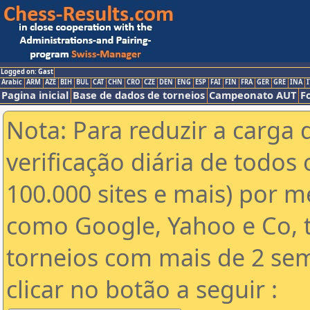
Logged on: Gast
Arabic
ARM
AZE
BIH
BUL
CAT
CHN
CRO
CZE
DEN
ENG
ESP
FAI
FIN
FRA
GER
GRE
INA
I
Pagina inicial
Base de dados de torneios
Campeonato AUT
F
Nota: Para reduzir a carga 
verificação diária de todos 
100.000 sites e mais) por 
como Google, Yahoo e Co, t
torneios com mais de 2 se
clicar no botão a seguir :