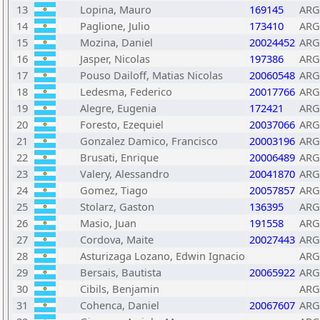
13
Lopina, Mauro
169145
ARG
14
Paglione, Julio
173410
ARG
15
Mozina, Daniel
20024452
ARG
16
Jasper, Nicolas
197386
ARG
17
Pouso Dailoff, Matias Nicolas
20060548
ARG
18
Ledesma, Federico
20017766
ARG
19
Alegre, Eugenia
172421
ARG
20
Foresto, Ezequiel
20037066
ARG
21
Gonzalez Damico, Francisco
20003196
ARG
22
Brusati, Enrique
20006489
ARG
23
Valery, Alessandro
20041870
ARG
24
Gomez, Tiago
20057857
ARG
25
Stolarz, Gaston
136395
ARG
26
Masio, Juan
191558
ARG
27
Cordova, Maite
20027443
ARG
28
Asturizaga Lozano, Edwin Ignacio
ARG
29
Bersais, Bautista
20065922
ARG
30
Cibils, Benjamin
ARG
31
Cohenca, Daniel
20067607
ARG