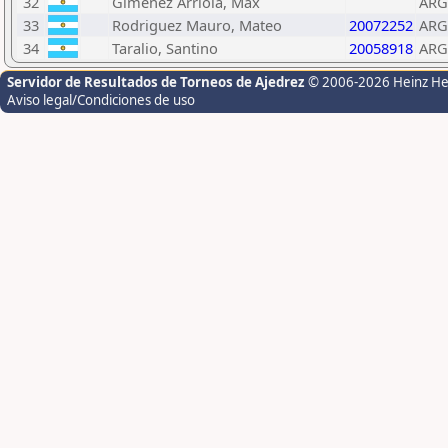
32
Gimenez Arriola, Max
ARG
33
Rodriguez Mauro, Mateo
20072252
ARG
34
Taralio, Santino
20058918
ARG
Servidor de Resultados de Torneos de Ajedrez
© 2006-2026 Heinz H
Aviso legal/Condiciones de uso