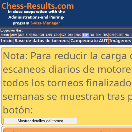
Logged on: Gast
Arabic
ARM
AZE
BIH
BUL
CAT
CHN
CRO
CZE
DEN
ENG
ESP
FAI
FIN
FRA
GER
GRE
INA
I
Inicio
Base de datos de torneos
Campeonato AUT
Imágenes
Nota: Para reducir la carga 
escaneos diarios de motor
todos los torneos finalizad
semanas se muestran tras p
botón: