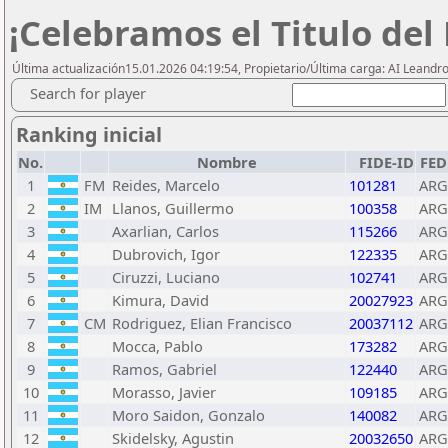
¡Celebramos el Titulo del
Última actualización15.01.2026 04:19:54, Propietario/Última carga: AI Leand
Search for player
Ranking inicial
No.
Nombre
FIDE-ID
FED
1
FM
Reides, Marcelo
101281
ARG
2
IM
Llanos, Guillermo
100358
ARG
3
Axarlian, Carlos
115266
ARG
4
Dubrovich, Igor
122335
ARG
5
Ciruzzi, Luciano
102741
ARG
6
Kimura, David
20027923
ARG
7
CM
Rodriguez, Elian Francisco
20037112
ARG
8
Mocca, Pablo
173282
ARG
9
Ramos, Gabriel
122440
ARG
10
Morasso, Javier
109185
ARG
11
Moro Saidon, Gonzalo
140082
ARG
12
Skidelsky, Agustin
20032650
ARG