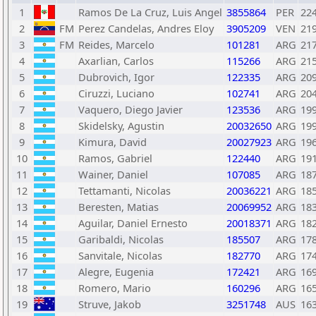
1
Ramos De La Cruz, Luis Angel
3855864
PER
22
2
FM
Perez Candelas, Andres Eloy
3905209
VEN
21
3
FM
Reides, Marcelo
101281
ARG
21
4
Axarlian, Carlos
115266
ARG
21
5
Dubrovich, Igor
122335
ARG
20
6
Ciruzzi, Luciano
102741
ARG
20
7
Vaquero, Diego Javier
123536
ARG
19
8
Skidelsky, Agustin
20032650
ARG
19
9
Kimura, David
20027923
ARG
19
10
Ramos, Gabriel
122440
ARG
19
11
Wainer, Daniel
107085
ARG
18
12
Tettamanti, Nicolas
20036221
ARG
18
13
Beresten, Matias
20069952
ARG
18
14
Aguilar, Daniel Ernesto
20018371
ARG
18
15
Garibaldi, Nicolas
185507
ARG
17
16
Sanvitale, Nicolas
182770
ARG
17
17
Alegre, Eugenia
172421
ARG
16
18
Romero, Mario
160296
ARG
16
19
Struve, Jakob
3251748
AUS
16