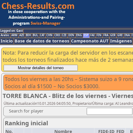
Logged on: Gast
Arabic
ARM
AZE
BIH
BUL
CAT
CHN
CRO
CZE
DEN
ENG
ESP
FAI
FIN
FRA
GER
GRE
INA
I
Inicio
Base de datos de torneos
Campeonato AUT
Imágenes
Nota: Para reducir la carga del servidor en los esc
todos los torneos finalizados hace más de 2 semanas
Todos los viernes a las 20hs – Sistema suizo a 9 ron
Socios al día $1500 – No Socios $3000.
TORRE BLANCA - Blitz de los viernes - Vierne
Última actualización10.01.2026 04:05:50, Propietario/Última carga: AI Leand
Search for player
Ranking inicial
No.
Nombre
FIDE-ID
FED
E