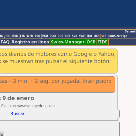
Servert
TA
JPN
MKD
LTU
NED
POL
POR
ROU
RUS
SRB
SVK
SWE
TUR
UKR
VIE
FontSize:11pt
FAQ
Registro en línea
Swiss-Manager
ÖSB
FIDE
aneos diarios de motores como Google o Yahoo,
 se muestran tras pulsar el siguiente botón:
das – 3 min. + 2 seg. por jugada. Inscripción:
s 9 de enero
ro Plotinsky-www.ventajedrez.com
Buscar
lo