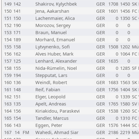
149
142
Shakirov, Kylychbek
GER
1708
1450
SK
150
141
Jena, Aakarshan
GER
1601
1456
FC
151
150
Lachenmaier, Alica
GER
0
1350
SC 
152
190
Morozov, Sergey
GER
0
0
153
171
Braun, Manuel
GER
0
0
154
189
Morhard, Emanuel
GER
0
0
155
158
Lytvynenko, Sofi
GER
1508
1202
Mü
156
162
Alves Huber, Mark
GER
0
1064
FC
157
125
Lenhard, Alexander
GER
1635
0
158
155
Nida-Rümelin, Noel
GER
0
1285
SF
159
194
Stepputat, Lars
GER
0
0
160
136
Weindl, Robert
GER
1683
1563
SK
161
148
Reif, Fabian
GER
1756
1404
SK
162
151
Elger, Leopold
GER
0
1339
SC 
163
135
Apelt, Andreas
GER
1765
1580
SV
164
156
Kiriakidou, Paraskevi
GER
1538
1260
SC 
165
154
Tandler, Marcus
GER
0
1310
FC
166
143
Eggen, Peter
GER
1576
1444
SC 
167
14
FM
Wahedi, Ahmad Siar
GER
2186
2219
Mü