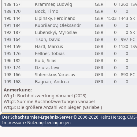
188
157
Krammer, Ludwig
GER
0
1260
TSV
189
170
Bock, Timo
GER
0
0
190
144
Lipinsky, Ferdinand
GER
1503
1443
SK 
191
184
Kupriianov, Oleksandr
GER
0
0
192
187
Lubenskyi, Myroslav
GER
0
0
SK 
193
164
Tison, David
GER
0
997
FC
194
159
Hartl, Marcus
GER
0
1130
TSV
195
176
Fellner, Tobias
GER
0
0
196
182
Kolb, Silas
GER
0
0
197
174
Dziura, Levi
GER
0
0
198
166
Shlenskov, Yaroslav
GER
0
890
FC
199
168
Bagnari, Andrea
GER
0
0
Anmerkung:
Wtg1: Buchholzwertung Variabel (2023)
Wtg2: Summe Buchholzwertungen variabel
Wtg3: Die größere Anzahl von Siegen (variabel)
Der Schachturnier-Ergebnis-Server
© 2006-2026 Heinz Herzog
, CMS
Impressum / Nutzungsbedingungen