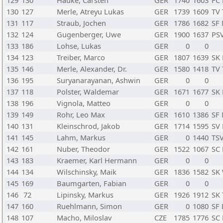
129
130
Hauke, Carsten
GER
1740
1603
FC
130
127
Merle, Atreyu Lukas
GER
1739
1609
TV 
131
117
Straub, Jochen
GER
1786
1682
SF
132
124
Gugenberger, Uwe
GER
1900
1637
PS
133
186
Lohse, Lukas
GER
0
0
134
123
Treiber, Marco
GER
1807
1639
SK 
135
146
Merle, Alexander, Dr.
GER
1580
1418
TV 
136
195
Suryanarayanan, Ashwin
GER
0
0
137
118
Polster, Waldemar
GER
1671
1677
SK
138
196
Vignola, Matteo
GER
0
0
139
149
Rohr, Leo Max
GER
1610
1386
SF
140
131
Kleinschrod, Jakob
GER
1714
1595
SV
141
145
Lahm, Markus
GER
0
1440
TSV
142
161
Nuber, Theodor
GER
1522
1067
SC 
143
183
Kraemer, Karl Hermann
GER
0
0
144
134
Wilschinsky, Maik
GER
1836
1582
SK
145
169
Baumgarten, Fabian
GER
0
0
146
72
Lipinsky, Markus
GER
1926
1912
SK 
147
160
Ruehlmann, Simon
GER
0
1080
SF
148
107
Macho, Miloslav
CZE
1785
1776
SC