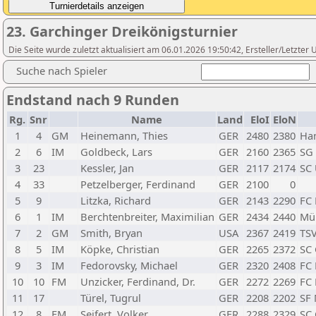
23. Garchinger Dreikönigsturnier
Die Seite wurde zuletzt aktualisiert am 06.01.2026 19:50:42, Ersteller/Letzte
Suche nach Spieler
Endstand nach 9 Runden
Rg.
Snr
Name
Land
EloI
EloN
1
4
GM
Heinemann, Thies
GER
2480
2380
Ha
2
6
IM
Goldbeck, Lars
GER
2160
2365
SG 
3
23
Kessler, Jan
GER
2117
2174
SC 
4
33
Petzelberger, Ferdinand
GER
2100
0
5
9
Litzka, Richard
GER
2143
2290
FC
6
1
IM
Berchtenbreiter, Maximilian
GER
2434
2440
Mü
7
2
GM
Smith, Bryan
USA
2367
2419
TSV
8
5
IM
Köpke, Christian
GER
2265
2372
SC 
9
3
IM
Fedorovsky, Michael
GER
2320
2408
FC
10
10
FM
Unzicker, Ferdinand, Dr.
GER
2272
2269
FC
11
17
Türel, Tugrul
GER
2208
2202
SF
12
8
FM
Seifert, Volker
GER
2288
2329
SC 