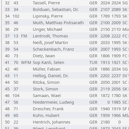
32
43
Tassell, Pierre
GER
2024
2024
SG 
33
34
Bolduan, Sebastian, Dr.
GER
2107
2089
SK 
34
102
Lipinsky, Pierre
GER
1789
1793
SK 
35
46
Muth, Matthias Potisarath
GER
2100
2009
SC
36
29
Unger, Michael
GER
2150
2110
Mü
37
13
FM
Lentrodt, Thomas
GER
2208
2222
FC
38
53
Neiß, Josef Martin
GER
2033
1995
SK
39
54
Scheckenbach, Franz
GER
2007
1993
SC 
40
73
Dietz, Iwan
GER
1806
1909
FC
41
70
WFM
Sop Kanli, Selen
TUR
1913
1921
SC 
42
40
Müller, Fabian
GER
1886
2034
SG 
43
11
Helbig, Daniel, Dr.
GER
2202
2237
SV
44
50
Ritzka, Simon
GER
2050
2001
SC 
45
37
Stork, Simon
GER
2119
2056
SK
46
104
Samaan, Wael
GER
1872
1780
SK 
47
56
Niedermeier, Ludwig
GER
0
1985
SC 
48
71
Drescher, Frank
GER
1940
1919
SF
49
60
Kuhn, Hubert
GER
1959
1966
MS
50
22
Hentrich, Johannes
GER
2180
0
51
39
Wiest, Leonhard
GER
1973
2043
SF