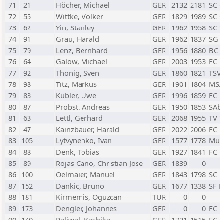
71
21
Höcher, Michael
GER
2132
2181
SC 
72
55
Wittke, Volker
GER
1829
1989
SC 
73
62
Yin, Stanley
GER
1962
1958
SC 
74
91
Grau, Harald
GER
1962
1837
SG
75
79
Lenz, Bernhard
GER
1956
1880
BC 
76
64
Galow, Michael
GER
2003
1953
FC 
77
92
Thonig, Sven
GER
1860
1821
TSV
78
98
Titz, Markus
GER
1901
1804
MS
79
83
Kübler, Uwe
GER
1996
1859
FC
80
87
Probst, Andreas
GER
1950
1853
SAb
81
63
Lettl, Gerhard
GER
2068
1955
TV 
82
47
Kainzbauer, Harald
GER
2022
2006
FC
83
105
Lytvynenko, Ivan
GER
1577
1778
Mü
84
88
Denk, Tobias
GER
1927
1841
FC 
85
89
Rojas Cano, Christian Jose
GER
1839
0
86
100
Oelmaier, Manuel
GER
1843
1798
SC 
87
152
Dankic, Bruno
GER
1677
1338
SF
88
181
Kirmemis, Oguzcan
TUR
0
0
89
173
Dengler, Johannes
GER
0
0
FC
90
140
Paliwal, Kashika
GER
1721
1515
FC