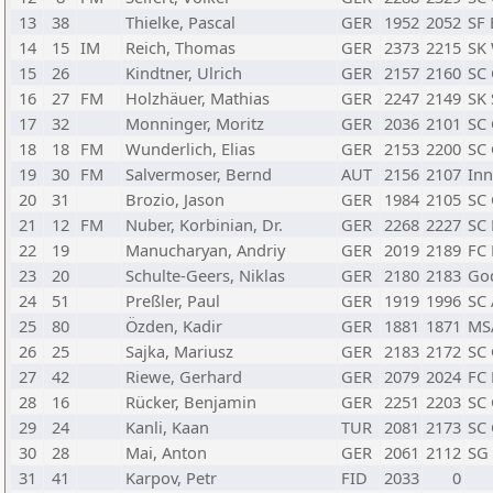
13
38
Thielke, Pascal
GER
1952
2052
SF
14
15
IM
Reich, Thomas
GER
2373
2215
SK
15
26
Kindtner, Ulrich
GER
2157
2160
SC 
16
27
FM
Holzhäuer, Mathias
GER
2247
2149
SK 
17
32
Monninger, Moritz
GER
2036
2101
SC 
18
18
FM
Wunderlich, Elias
GER
2153
2200
SC 
19
30
FM
Salvermoser, Bernd
AUT
2156
2107
Inn
20
31
Brozio, Jason
GER
1984
2105
SC 
21
12
FM
Nuber, Korbinian, Dr.
GER
2268
2227
SC 
22
19
Manucharyan, Andriy
GER
2019
2189
FC
23
20
Schulte-Geers, Niklas
GER
2180
2183
Go
24
51
Preßler, Paul
GER
1919
1996
SC
25
80
Özden, Kadir
GER
1881
1871
MS
26
25
Sajka, Mariusz
GER
2183
2172
SC 
27
42
Riewe, Gerhard
GER
2079
2024
FC
28
16
Rücker, Benjamin
GER
2251
2203
SC 
29
24
Kanli, Kaan
TUR
2081
2173
SC 
30
28
Mai, Anton
GER
2061
2112
SG 
31
41
Karpov, Petr
FID
2033
0