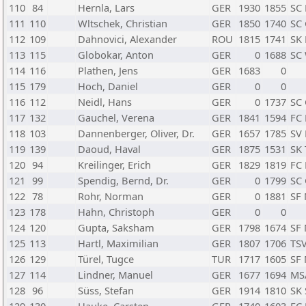
110
84
Hernla, Lars
GER
1930
1855
SC 
111
110
Wltschek, Christian
GER
1850
1740
SC 
112
109
Dahnovici, Alexander
ROU
1815
1741
SK 
113
115
Globokar, Anton
GER
0
1688
SC 
114
116
Plathen, Jens
GER
1683
0
115
179
Hoch, Daniel
GER
0
0
116
112
Neidl, Hans
GER
0
1737
SC 
117
132
Gauchel, Verena
GER
1841
1594
FC
118
103
Dannenberger, Oliver, Dr.
GER
1657
1785
SV
119
139
Daoud, Haval
GER
1875
1531
SK 
120
94
Kreilinger, Erich
GER
1829
1819
FC 
121
99
Spendig, Bernd, Dr.
GER
0
1799
SC 
122
78
Rohr, Norman
GER
0
1881
SF
123
178
Hahn, Christoph
GER
0
0
124
120
Gupta, Saksham
GER
1798
1674
SF
125
113
Hartl, Maximilian
GER
1807
1706
TSV
126
129
Türel, Tugce
TUR
1717
1605
SF
127
114
Lindner, Manuel
GER
1677
1694
MS
128
96
Süss, Stefan
GER
1914
1810
SK 