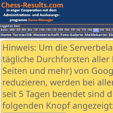
Logged on: Gast
Arabic
ARM
AZE
BIH
BUL
CAT
CHN
CRO
CZE
DEN
ENG
ESP
FAI
FIN
FRA
GER
GRE
INA
I
Home
TurnierDB
Meisterschaft
Foto-Galerie
Meldekartei
El
Hinweis: Um die Serverbel
tägliche Durchforsten aller 
Seiten und mehr) von Goog
reduzieren, werden bei alle
seit 5 Tagen beendet sind d
folgenden Knopf angezeigt