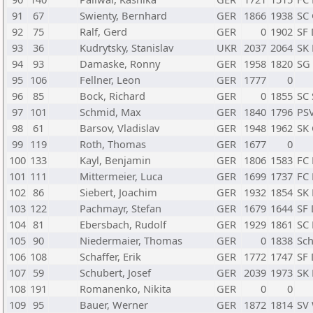
91
67
Swienty, Bernhard
GER
1866
1938
SC 
92
75
Ralf, Gerd
GER
0
1902
SF
93
36
Kudrytsky, Stanislav
UKR
2037
2064
SK 
94
93
Damaske, Ronny
GER
1958
1820
SG 
95
106
Fellner, Leon
GER
1777
0
96
85
Bock, Richard
GER
0
1855
SC 
97
101
Schmid, Max
GER
1840
1796
PS
98
61
Barsov, Vladislav
GER
1948
1962
SK 
99
119
Roth, Thomas
GER
1677
0
100
133
Kayl, Benjamin
GER
1806
1583
FC
101
111
Mittermeier, Luca
GER
1699
1737
FC
102
86
Siebert, Joachim
GER
1932
1854
SK
103
122
Pachmayr, Stefan
GER
1679
1644
SF
104
81
Ebersbach, Rudolf
GER
1929
1861
SC 
105
90
Niedermaier, Thomas
GER
0
1838
Sc
106
108
Schaffer, Erik
GER
1772
1747
SF
107
59
Schubert, Josef
GER
2039
1973
SK
108
191
Romanenko, Nikita
GER
0
0
109
95
Bauer, Werner
GER
1872
1814
SV 