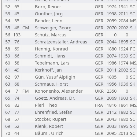
52
65
Born, Reiner
GER
1974
1941
SC 
53
45
Günther, Jörg
GER
1998
2011
SC 
54
35
Bender, Leon
GER
2059
2084
MS
55
48
CM
Schweiger, Georg
GER
2070
2002
SU 
56
193
Schütz, Marcus
GER
0
0
57
76
Schratzenstaller, Andreas
GER
2044
1895
SC 
58
69
Hennig, Konrad
GER
1880
1924
FC
59
66
Schmidt, Hans
GER
2074
1939
SC 
60
58
Tebelmann, Lars
GER
1986
1974
MS
61
49
Kerkhoff, Jan
GER
2011
2002
SC 
62
97
Gün, Yusuf Alptigin
GER
1805
0
SC 
63
68
Schmaus, Horst
GER
1956
1936
SK
64
7
FM
Kononenko, Alexander
UKR
2350
0
65
74
Goetz, Andreas, Dr.
GER
2069
1903
SK 
66
82
Pieri, Theo
FRA
1816
1861
MS
67
77
Ehrenfried, Stefan
GER
2112
1882
SC 
68
57
Stocker, Rupert
GER
2043
1980
SC 
69
52
Klenk, Robert
GER
2033
1995
SK 
70
44
Bäuml, Ulrich
GER
2095
2013
SC 