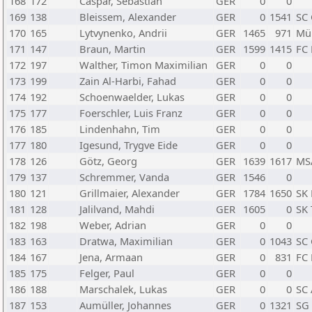
168
172
Caspar, Sebastian
GER
0
0
169
138
Bleissem, Alexander
GER
0
1541
SC 
170
165
Lytvynenko, Andrii
GER
1465
971
Mü
171
147
Braun, Martin
GER
1599
1415
FC
172
197
Walther, Timon Maximilian
GER
0
0
173
199
Zain Al-Harbi, Fahad
GER
0
0
174
192
Schoenwaelder, Lukas
GER
0
0
175
177
Foerschler, Luis Franz
GER
0
0
176
185
Lindenhahn, Tim
GER
0
0
177
180
Igesund, Trygve Eide
GER
0
0
178
126
Götz, Georg
GER
1639
1617
MS
179
137
Schremmer, Vanda
GER
1546
0
180
121
Grillmaier, Alexander
GER
1784
1650
SK
181
128
Jalilvand, Mahdi
GER
1605
0
SK 
182
198
Weber, Adrian
GER
0
0
183
163
Dratwa, Maximilian
GER
0
1043
SC 
184
167
Jena, Armaan
GER
0
831
FC
185
175
Felger, Paul
GER
0
0
186
188
Marschalek, Lukas
GER
0
0
SC
187
153
Aumüller, Johannes
GER
0
1321
SG 