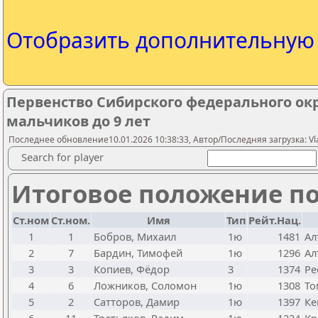
Отобразить дополнительну
Первенство Сибирского федерального окр
мальчиков до 9 лет
Последнее обновление10.01.2026 10:38:33, Автор/Последняя загрузка: Vlad
Search for player
Итоговое положение по
Ст.ном
Ст.ном.
Имя
Тип
Рейт.Нац.
1
1
Бобров, Михаил
1ю
1481
Ал
2
7
Бардин, Тимофей
1ю
1296
Ал
3
3
Копиев, Фёдор
3
1374
Ре
4
6
Ложников, Соломон
1ю
1308
То
5
2
Сатторов, Дамир
1ю
1397
Ке