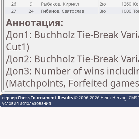
26
9
Рыбаков, Кирилл
2ю
1260
Ке
27
24
Гибанов, Святослав
3ю
1000
То
Аннотация:
Доп1: Buchholz Tie-Break Vari
Cut1)
Доп2: Buchholz Tie-Break Vari
Доп3: Number of wins includi
(Matchpoints, Forfeited games
сервер Chess-Tournament-Results
© 2006-2026 Heinz Herzog
, CMS-
условия использования