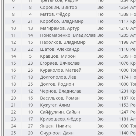
6
11
Третьяков, Радим
1ю
1234
Кр
7
8
Сорокин, Виктор
3ю
1264
Ал
8
4
Матов, Фёдор
1ю
1338
Но
9
21
Коробко, Владимир
1ю
1117
Кр
10
13
Магирамов, Артур
3ю
1210
Ал
11
14
Пономаренко, Владислав
3ю
1205
Ал
12
15
Пахолков, Владимир
3ю
1198
Ал
13
22
Шатов, Александр
2ю
1110
Ре
14
5
Кравцов, Мирон
3ю
1309
Но
15
23
Егораев, Вячеслав
3ю
1076
Кр
16
26
Кураколов, Матвей
3ю
1000
То
17
18
Долгополов, Лев
2ю
1174
Но
18
25
Долгов, Родион
3ю
1000
То
19
12
Чернов, Владислав
2ю
1231
Кр
20
16
Васильков, Роман
3ю
1187
Ке
21
19
Кужугет, Алим
3ю
1153
Ре
22
10
Сайфуллин, Сайын
3ю
1247
Ре
23
17
Кривошеев, Фёдор
3ю
1181
Ал
24
27
Янцен, Никита
3ю
1000
То
25
20
Очур-оол, Даян
2ю
1140
Ре