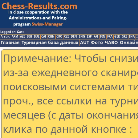
Logged on: Gast
Arabic
ARM
AZE
BIH
BUL
CAT
CHN
CRO
CZE
DEN
ENG
ESP
FAI
FIN
FRA
GER
GRE
INA
I
Главная
Турнирная база данных
AUT
Фото
ЧАВО
Онлайн
Примечание: Чтобы снизит
из-за ежедневного сканир
поисковыми системами ти
проч., все ссылки на тур
месяцев (с даты окончани
клика по данной кнопке :