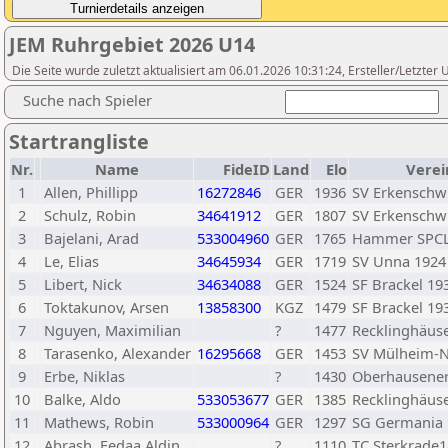
JEM Ruhrgebiet 2026 U14
Die Seite wurde zuletzt aktualisiert am 06.01.2026 10:31:24, Ersteller/Letzte
Suche nach Spieler
Startrangliste
Nr.
Name
FideID
Land
Elo
Verei
1
Allen, Phillipp
16272846
GER
1936
SV Erkenschw
2
Schulz, Robin
34641912
GER
1807
SV Erkenschw
3
Bajelani, Arad
533004960
GER
1765
Hammer SPCL
4
Le, Elias
34645934
GER
1719
SV Unna 1924
5
Libert, Nick
34634088
GER
1524
SF Brackel 19
6
Toktakunov, Arsen
13858300
KGZ
1479
SF Brackel 19
7
Nguyen, Maximilian
?
1477
Recklinghäuse
8
Tarasenko, Alexander
16295668
GER
1453
SV Mülheim-N
9
Erbe, Niklas
?
1430
Oberhausener
10
Balke, Aldo
533053677
GER
1385
Recklinghäus
11
Mathews, Robin
533000964
GER
1297
SG Germania 
12
Abrash, Fedaa Aldin
?
1110
TC Sterkrade