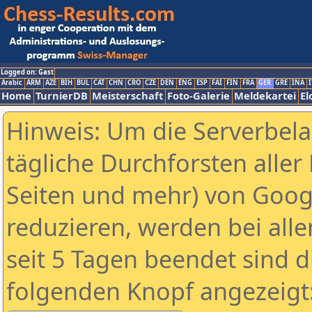
Logged on: Gast
Arabic
ARM
AZE
BIH
BUL
CAT
CHN
CRO
CZE
DEN
ENG
ESP
FAI
FIN
FRA
GER
GRE
INA
I
Home
TurnierDB
Meisterschaft
Foto-Galerie
Meldekartei
El
Hinweis: Um die Serverbel
tägliche Durchforsten aller 
Seiten und mehr) von Goog
reduzieren, werden bei alle
seit 5 Tagen beendet sind d
folgenden Knopf angezeigt