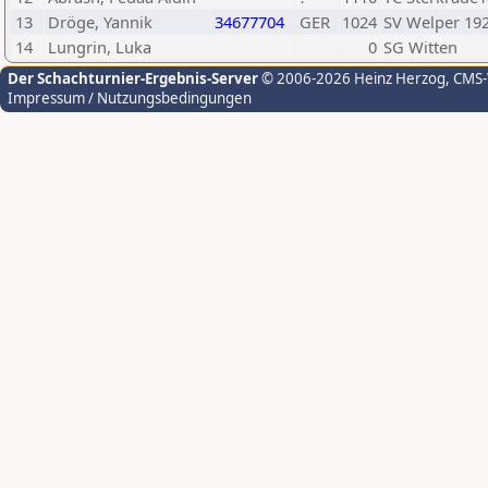
13
Dröge, Yannik
34677704
GER
1024
SV Welper 19
14
Lungrin, Luka
0
SG Witten
Der Schachturnier-Ergebnis-Server
© 2006-2026 Heinz Herzog
, CMS
Impressum / Nutzungsbedingungen