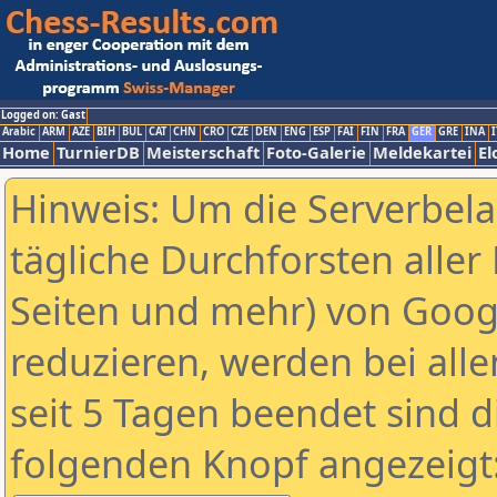
Logged on: Gast
Arabic
ARM
AZE
BIH
BUL
CAT
CHN
CRO
CZE
DEN
ENG
ESP
FAI
FIN
FRA
GER
GRE
INA
I
Home
TurnierDB
Meisterschaft
Foto-Galerie
Meldekartei
El
Hinweis: Um die Serverbel
tägliche Durchforsten aller 
Seiten und mehr) von Goog
reduzieren, werden bei alle
seit 5 Tagen beendet sind d
folgenden Knopf angezeigt