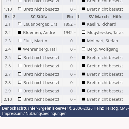
1.9
Brett nicht besetzt
0
-
Brett nicht besetzt
1.10
Brett nicht besetzt
0
-
Brett nicht besetzt
Br.
2
SC Stäfa
Elo
-
1
SV March - Höfe
2.1
Leuenberger, Urs
1892
-
Kaelin, Richard
2.2
Bloemen, Andre
1942
-
Mogylevskiy, Taras
2.3
Fluit, Martin
0
-
Molinari, Stefan
2.4
Wehrenberg, Hal
0
-
Berg, Wolfgang
2.5
Brett nicht besetzt
0
-
Brett nicht besetzt
2.6
Brett nicht besetzt
0
-
Brett nicht besetzt
2.7
Brett nicht besetzt
0
-
Brett nicht besetzt
2.8
Brett nicht besetzt
0
-
Brett nicht besetzt
2.9
Brett nicht besetzt
0
-
Brett nicht besetzt
2.10
Brett nicht besetzt
0
-
Brett nicht besetzt
Der Schachturnier-Ergebnis-Server
© 2006-2026 Heinz Herzog
, CMS
Impressum / Nutzungsbedingungen