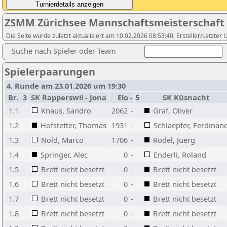
ZSMM Zürichsee Mannschaftsmeisterschaft 2
Die Seite wurde zuletzt aktualisiert am 10.02.2026 08:53:40, Ersteller/Letzter
Suche nach Spieler oder Team
Spielerpaarungen
4. Runde am 23.01.2026 um 19:30
Br.
3
SK Rapperswil - Jona
Elo
-
5
SK Küsnacht
1.1
Knaus, Sandro
2062
-
Graf, Oliver
1.2
Hofstetter, Thomas
1931
-
Schlaepfer, Ferdinan
1.3
Nold, Marco
1706
-
Rodel, Juerg
1.4
Springer, Alec
0
-
Enderli, Roland
1.5
Brett nicht besetzt
0
-
Brett nicht besetzt
1.6
Brett nicht besetzt
0
-
Brett nicht besetzt
1.7
Brett nicht besetzt
0
-
Brett nicht besetzt
1.8
Brett nicht besetzt
0
-
Brett nicht besetzt