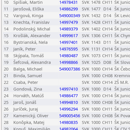
10
Spišiak, Martin
14978431
SVK
1478
CH11
ŠK Juni
11
Jarošová, Eliška
14986299
SVK
1477
D14
ŠK Juni
12
Vargová, Kinga
549000349
SVK
1432
D14
ŠK Levi
13
Knechta, Franislav
14997479
SVK
1428
CH11
ŠK Juni
14
Podolinský, Michal
14989379
SVK
1402
CH14
ŠK Juni
15
Krošlák, Alexander
14999617
SVK
1306
CH11
ŠK Chy
16
Bystrianská, Nela
14997401
SVK
1143
D11
ŠK Juni
17
Janík, Peter
14976595
SVK
1131
CH14
ŠK Juni
18
Skýpala, Tomáš
14980487
SVK
1073
CH11
ŠK Juni
19
Šefcová, Alexandra
14998866
SVK
1025
D08
ŠK Slov
20
Balga, Michael
549007386
SVK
1000
CH14
ŠK Čeb
21
Binda, Samuel
SVK
1000
CH08
Kremni
22
Csaba, Peter
SVK
1000
CH14
ZŠ M.R.
23
Gondová, Zina
14997410
SVK
1000
D14
ŠK Juni
24
Horváth, Matúš
14986477
SVK
1000
CH14
ŠK Juni
25
Jaroš, Jonáš
14994810
SVK
1000
CH08
ŠK Juni
26
Juríček, Juraj
14996294
SVK
1000
CH11
ŠK Juni
27
Kamenický, Oliver
549005456
SVK
1000
CH08
ŠK Pova
28
Konôpka, Matej
14980835
SVK
1000
CH11
ŠK Juni
29
Konuš, Maximilián
14982064
SVK
1000
CH11
ŠK CIV 