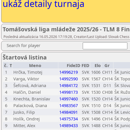
ukáž detaily turnaja
Tomášovská liga mládeže 2025/26 - TLM 8 Fin
Posledná aktualizácia 16.05.2026 17:19:28, Creator/Last Upload: Slovak Chess
Search for player
Štartová listina
č.
T
Meno
FideID
FED
Elo
Gr
1
Hrčka, Timotej
14996219
SVK
1606
CH11
ŠK Juni
2
Varga, Viktor
14992590
SVK
1567
CH14
ŠK Topo
3
Šefcová, Adriana
14984172
SVK
1531
D11
ŠK Slov
4
Halčin, Daniel
14998173
SVK
1530
CH08
ŠK Ruž
5
Knechta, Branislav
14997460
SVK
1520
CH14
ŠK Juni
6
Palacková, Diana
14983567
SVK
1510
D14
ŠK Juni
7
Jusko, Filip
14984091
SVK
1508
CH14
ŠK Levi
8
Holík, Ondrej
14975734
SVK
1496
CH14
ŠK Podp
9
Mitter, Alex
14989433
SVK
1488
CH14
ŠK Juni