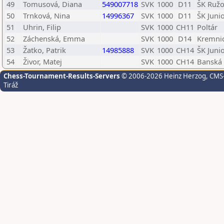
49
Tomusová, Diana
549007718
SVK
1000
D11
ŠK Ruž
50
Trnková, Nina
14996367
SVK
1000
D11
ŠK Juni
51
Uhrin, Filip
SVK
1000
CH11
Poltár
52
Záchenská, Emma
SVK
1000
D14
Kremni
53
Žatko, Patrik
14985888
SVK
1000
CH14
ŠK Juni
54
Živor, Matej
SVK
1000
CH14
Banská 
Chess-Tournament-Results-Servers
© 2006-2026 Heinz Herzog
, CMS
Tiráž