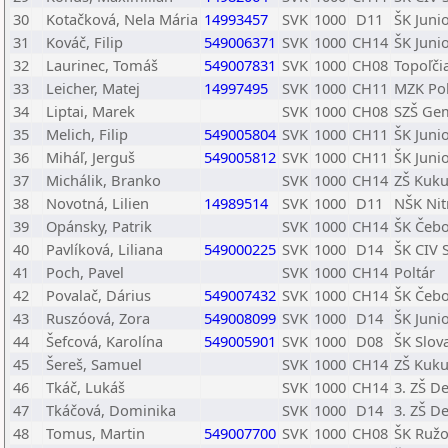
30
Kotačková, Nela Mária
14993457
SVK
1000
D11
ŠK Juni
31
Kováč, Filip
549006371
SVK
1000
CH14
ŠK Juni
32
Laurinec, Tomáš
549007831
SVK
1000
CH08
Topoľči
33
Leicher, Matej
14997495
SVK
1000
CH11
MZK Pol
34
Liptai, Marek
SVK
1000
CH08
SZŠ Gem
35
Melich, Filip
549005804
SVK
1000
CH11
ŠK Juni
36
Miháľ, Jerguš
549005812
SVK
1000
CH11
ŠK Juni
37
Michálik, Branko
SVK
1000
CH14
ZŠ Kuku
38
Novotná, Lilien
14989514
SVK
1000
D11
NŠK Nit
39
Opánsky, Patrik
SVK
1000
CH14
ŠK Čeb
40
Pavlíková, Liliana
549000225
SVK
1000
D14
ŠK CIV 
41
Poch, Pavel
SVK
1000
CH14
Poltár
42
Povalač, Dárius
549007432
SVK
1000
CH14
ŠK Čeb
43
Ruszóová, Zora
549008099
SVK
1000
D14
ŠK Juni
44
Šefcová, Karolína
549005901
SVK
1000
D08
ŠK Slov
45
Šereš, Samuel
SVK
1000
CH14
ZŠ Kuku
46
Tkáč, Lukáš
SVK
1000
CH14
3. ZŠ D
47
Tkáčová, Dominika
SVK
1000
D14
3. ZŠ D
48
Tomus, Martin
549007700
SVK
1000
CH08
ŠK Ruž