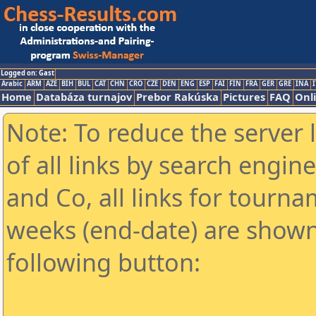
Logged on: Gast
Arabic
ARM
AZE
BIH
BUL
CAT
CHN
CRO
CZE
DEN
ENG
ESP
FAI
FIN
FRA
GER
GRE
INA
I
Home
Databáza turnajov
Prebor Rakúska
Pictures
FAQ
Onl
Note: To reduce the server 
of all links by search engin
and Co, all links for tourn
weeks (end-date) are shown 
following button: