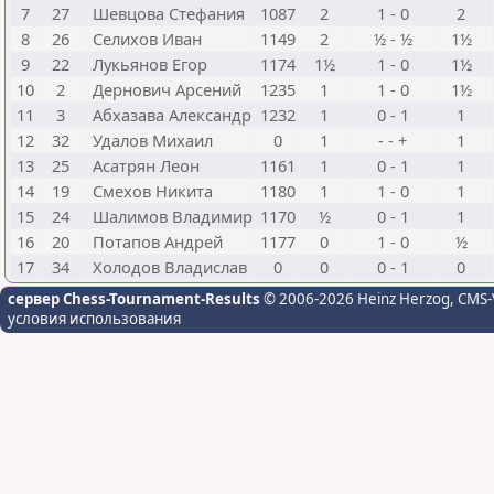
7
27
Шевцова Стефания
1087
2
1 - 0
2
8
26
Селихов Иван
1149
2
½ - ½
1½
9
22
Лукьянов Егор
1174
1½
1 - 0
1½
10
2
Дернович Арсений
1235
1
1 - 0
1½
11
3
Абхазава Александр
1232
1
0 - 1
1
12
32
Удалов Михаил
0
1
- - +
1
13
25
Асатрян Леон
1161
1
0 - 1
1
14
19
Смехов Никита
1180
1
1 - 0
1
15
24
Шалимов Владимир
1170
½
0 - 1
1
16
20
Потапов Андрей
1177
0
1 - 0
½
17
34
Холодов Владислав
0
0
0 - 1
0
сервер Chess-Tournament-Results
© 2006-2026 Heinz Herzog
, CMS-
условия использования