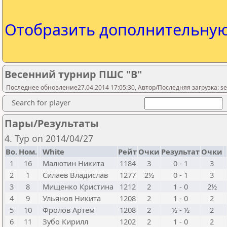
Отобразить дополнительну
Весенний турнир ПШС "В"
Последнее обновление27.04.2014 17:05:30, Автор/Последняя загрузка: ser
Search for player
Пары/Результаты
4. Тур on 2014/04/27
Bo.
Ном.
White
Рейт
Очки
Результат
Очки
1
16
Малютин Никита
1184
3
0 - 1
3
2
1
Силаев Владислав
1277
2½
0 - 1
3
3
8
Мищенко Кристина
1212
2
1 - 0
2½
4
9
Ульянов Никита
1208
2
1 - 0
2
5
10
Фролов Артем
1208
2
½ - ½
2
6
11
Зубо Кирилл
1202
2
1 - 0
2