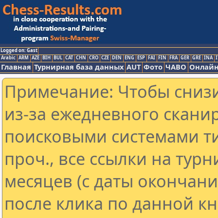
Logged on: Gast
Arabic
ARM
AZE
BIH
BUL
CAT
CHN
CRO
CZE
DEN
ENG
ESP
FAI
FIN
FRA
GER
GRE
INA
I
Главная
Турнирная база данных
AUT
Фото
ЧАВО
Онлайн
Примечание: Чтобы снизи
из-за ежедневного скани
поисковыми системами ти
проч., все ссылки на тур
месяцев (с даты окончан
после клика по данной кн