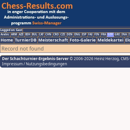
Logged on: Gast
Arabic
ARM
AZE
BIH
BUL
CAT
CHN
CRO
CZE
DEN
ENG
ESP
FAI
FIN
FRA
GER
GRE
INA
I
Home
TurnierDB
Meisterschaft
Foto-Galerie
Meldekartei
El
Record not found
Der Schachturnier-Ergebnis-Server
© 2006-2026 Heinz Herzog
, CMS
Impressum / Nutzungsbedingungen