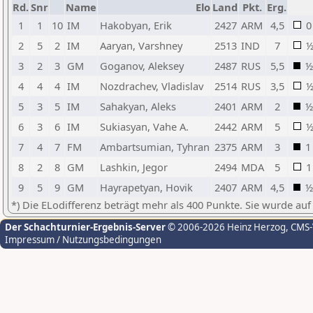
Rd.
Snr
Name
Elo
Land
Pkt.
Erg.
1
1
10
IM
Hakobyan, Erik
2427
ARM
4,5
0
2
5
2
IM
Aaryan, Varshney
2513
IND
7
3
2
3
GM
Goganov, Aleksey
2487
RUS
5,5
½
4
4
4
IM
Nozdrachev, Vladislav
2514
RUS
3,5
5
3
5
IM
Sahakyan, Aleks
2401
ARM
2
½
6
3
6
IM
Sukiasyan, Vahe A.
2442
ARM
5
7
4
7
FM
Ambartsumian, Tyhran
2375
ARM
3
1
8
2
8
GM
Lashkin, Jegor
2494
MDA
5
1
9
5
9
GM
Hayrapetyan, Hovik
2407
ARM
4,5
½
*) Die ELodifferenz beträgt mehr als 400 Punkte. Sie wurde auf
Der Schachturnier-Ergebnis-Server
© 2006-2026 Heinz Herzog
, CMS
Impressum / Nutzungsbedingungen