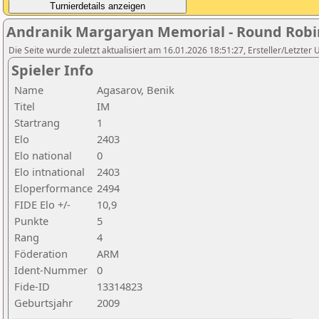
Andranik Margaryan Memorial - Round Robi
Die Seite wurde zuletzt aktualisiert am 16.01.2026 18:51:27, Ersteller/Letzt
Spieler Info
Name
Agasarov, Benik
Titel
IM
Startrang
1
Elo
2403
Elo national
0
Elo intnational
2403
Eloperformance
2494
FIDE Elo +/-
10,9
Punkte
5
Rang
4
Föderation
ARM
Ident-Nummer
0
Fide-ID
13314823
Geburtsjahr
2009