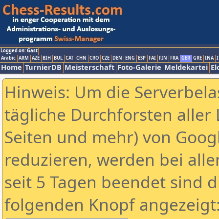
Logged on: Gast
Arabic
ARM
AZE
BIH
BUL
CAT
CHN
CRO
CZE
DEN
ENG
ESP
FAI
FIN
FRA
GER
GRE
INA
I
Home
TurnierDB
Meisterschaft
Foto-Galerie
Meldekartei
El
Hinweis: Um die Serverbela
tägliche Durchforsten aller 
Seiten und mehr) von Goog
reduzieren, werden bei alle
seit 5 Tagen beendet sind d
folgenden Knopf angezeigt