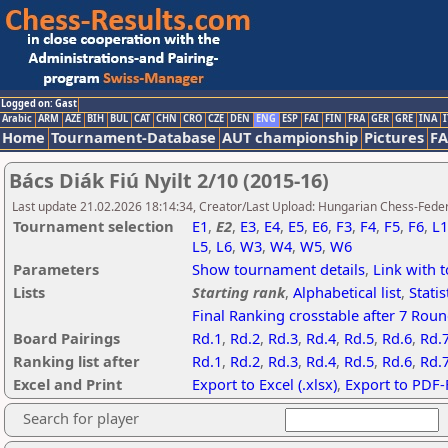
Logged on: Gast
Arabic
ARM
AZE
BIH
BUL
CAT
CHN
CRO
CZE
DEN
ENG
ESP
FAI
FIN
FRA
GER
GRE
INA
I
Home
Tournament-Database
AUT championship
Pictures
F
Bács Diák Fiú Nyilt 2/10 (2015-16)
Last update 21.02.2026 18:14:34, Creator/Last Upload: Hungarian Chess-Feder
Tournament selection
E1
,
E2
,
E3
,
E4
,
E5
,
E6
,
F3
,
F4
,
F5
,
F6
,
L1
L5
,
L6
,
W3
,
W4
,
W5
,
W6
Parameters
Show tournament details
,
Link with 
Lists
Starting rank
,
Alphabetical list
,
Statis
Final Ranking crosstable after 7 Rou
Board Pairings
Rd.1
,
Rd.2
,
Rd.3
,
Rd.4
,
Rd.5
,
Rd.6
,
Rd.
Ranking list after
Rd.1
,
Rd.2
,
Rd.3
,
Rd.4
,
Rd.5
,
Rd.6
,
Rd.
Excel and Print
Export to Excel (.xlsx)
,
Export to PDF-
Search for player