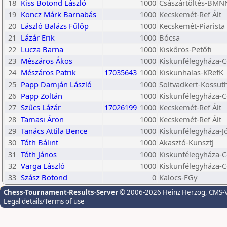
18
Kiss Botond László
1000
Császártöltés-BMN
19
Koncz Márk Barnabás
1000
Kecskemét-Ref Ált
20
László Balázs Fülöp
1000
Kecskemét-Piarista
21
Lázár Erik
1000
Bócsa
22
Lucza Barna
1000
Kiskőrös-Petőfi
23
Mészáros Ákos
1000
Kiskunfélegyháza-C
24
Mészáros Patrik
17035643
1000
Kiskunhalas-KRefK
25
Papp Damján László
1000
Soltvadkert-Kossut
26
Papp Zoltán
1000
Kiskunfélegyháza-C
27
Szűcs Lázár
17026199
1000
Kecskemét-Ref Ált
28
Tamasi Áron
1000
Kecskemét-Ref Ált
29
Tanács Attila Bence
1000
Kiskunfélegyháza-J
30
Tóth Bálint
1000
Akasztó-KunsztJ
31
Tóth János
1000
Kiskunfélegyháza-C
32
Varga László
1000
Kiskunfélegyháza-C
33
Szász Botond
0
Kalocs-FGy
Chess-Tournament-Results-Server
© 2006-2026 Heinz Herzog
, CMS-
Legal details/Terms of use