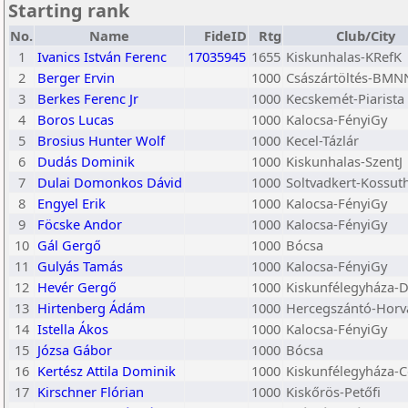
Starting rank
No.
Name
FideID
Rtg
Club/City
1
Ivanics István Ferenc
17035945
1655
Kiskunhalas-KRefK
2
Berger Ervin
1000
Császártöltés-BMN
3
Berkes Ferenc Jr
1000
Kecskemét-Piarista
4
Boros Lucas
1000
Kalocsa-FényiGy
5
Brosius Hunter Wolf
1000
Kecel-Tázlár
6
Dudás Dominik
1000
Kiskunhalas-SzentJ
7
Dulai Domonkos Dávid
1000
Soltvadkert-Kossut
8
Engyel Erik
1000
Kalocsa-FényiGy
9
Föcske Andor
1000
Kalocsa-FényiGy
10
Gál Gergő
1000
Bócsa
11
Gulyás Tamás
1000
Kalocsa-FényiGy
12
Hevér Gergő
1000
Kiskunfélegyháza-
13
Hirtenberg Ádám
1000
Hercegszántó-Horv
14
Istella Ákos
1000
Kalocsa-FényiGy
15
Józsa Gábor
1000
Bócsa
16
Kertész Attila Dominik
1000
Kiskunfélegyháza-C
17
Kirschner Flórian
1000
Kiskőrös-Petőfi