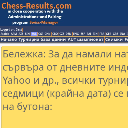
Logged on: Gast
Arabic
ARM
AZE
BIH
BUL
CAT
CHN
CRO
CZE
DEN
ENG
ESP
FAI
FIN
FRA
GER
GRE
INA
I
Начало
Турнирна база данни
AUT шампионат
Снимки
F
Бележка: За да намали н
сървъра от дневните инд
Yahoo и др., всички турни
седмици (крайна дата) се
на бутона: