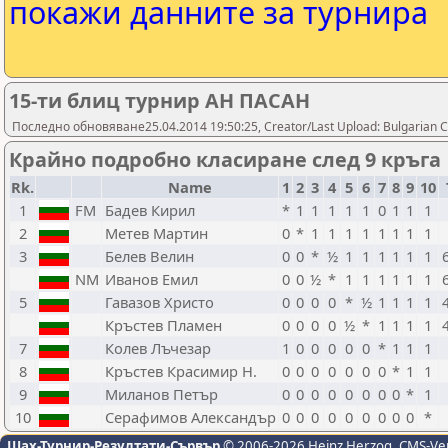
покажи данните за турнира
15-ти блиц турнир АН ПАСАН
Последно обновяване25.04.2014 19:50:25, Creator/Last Upload: Bulgarian C
Крайно подробно класиране след 9 кръга
Rk.
Name
1
2
3
4
5
6
7
8
9
10
1
FM
Бадев Кирил
*
1
1
1
1
1
0
1
1
1
2
Метев Мартин
0
*
1
1
1
1
1
1
1
1
3
Белев Велин
0
0
*
½
1
1
1
1
1
1
NM
Иванов Емил
0
0
½
*
1
1
1
1
1
1
5
Гавазов Христо
0
0
0
0
*
½
1
1
1
1
Кръстев Пламен
0
0
0
0
½
*
1
1
1
1
7
Колев Лъчезар
1
0
0
0
0
0
*
1
1
1
8
Кръстев Красимир Н.
0
0
0
0
0
0
0
*
1
1
9
Миланов Петър
0
0
0
0
0
0
0
0
*
1
10
Серафимов Александър
0
0
0
0
0
0
0
0
0
*
Шах-Турнир-Резултати-Сървър
© 2006-2026 Heinz Herzog
, CMS-Ve