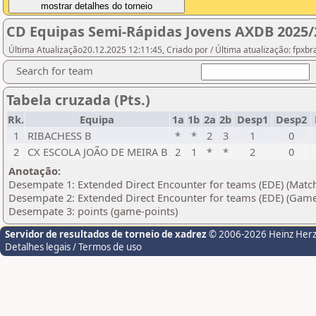
CD Equipas Semi-Rápidas Jovens AXDB 2025/2
Última Atualização20.12.2025 12:11:45, Criado por / Última atualização: fpxb
Search for team
Tabela cruzada (Pts.)
Rk.
Equipa
1a
1b
2a
2b
Desp1
Desp2
1
RIBACHESS B
*
*
2
3
1
0
2
CX ESCOLA JOÃO DE MEIRA B
2
1
*
*
2
0
Anotação:
Desempate 1: Extended Direct Encounter for teams (EDE) (Matc
Desempate 2: Extended Direct Encounter for teams (EDE) (Game
Desempate 3: points (game-points)
Servidor de resultados de torneio de xadrez
© 2006-2026 Heinz Her
Detalhes legais / Termos de uso