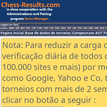
Logged on: Gast
Arabic
ARM
AZE
BIH
BUL
CAT
CHN
CRO
CZE
DEN
ENG
ESP
FAI
FIN
FRA
GER
GRE
INA
I
Pagina inicial
Base de dados de torneios
Campeonato AUT
F
Nota: Para reduzir a carga 
verificação diária de todos 
100.000 sites e mais) por 
como Google, Yahoo e Co, t
torneios com mais de 2 se
clicar no botão a seguir :