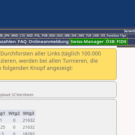
Servert
TA
JPN
MKD
LTU
NED
POL
POR
ROU
RUS
SRB
SVK
SWE
TUR
UKR
VIE
FontSize:11pt
ozahlen
FAQ
Onlineanmeldung
Swiss-Manager
ÖSB
FIDE
urchforsten aller Links (täglich 100.000
ieren, werden bei allen Turnieren, die
ch folgenden Knopf angezeigt:
 Upload: SCViernheim
g1
Wtg2
Wtg3
1
0
21632
,25
0
21632
,5
0
18292