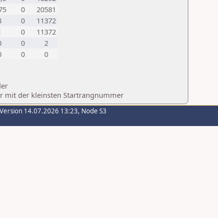
75
0
20581
3
0
11372
1
0
11372
0
0
2
0
0
0
der
er mit der kleinsten Startrangnummer
-Version 14.07.2026 13:23, Node S3