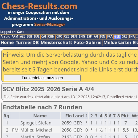
Logged on: Gast
Arabic
ARM
AZE
BIH
BUL
CAT
CHN
CRO
CZE
DEN
ENG
ESP
FAI
FIN
FRA
GER
GRE
INA
I
Home
TurnierDB
Meisterschaft
Foto-Galerie
Meldekartei
El
Hinweis: Um die Serverbelastung durch das tägliche D
Seiten und mehr) von Google, Yahoo und Co zu reduz
bereits seit 5 Tagen beendet sind die Links erst dur
SCV Blitz 2025_2026 Serie A 4/4
Die Seite wurde zuletzt aktualisiert am 13.12.2025 12:42:17, Ersteller/Letzter
Endtabelle nach 7 Runden
Rg.
Name
Elo
Land
1
2
3
4
5
6
7
8
Pkt.
Wt
1
Spiegel, Stefan
2059
GER
*
1
1
1
1
1
1
1
7
2
2
FM
Müller, Michael
2058
GER
0
*
1
½
1
1
1
1
5,5
13
3
Martin, Stefan
2163
GER
0
0
*
1
1
1
1
1
5
10