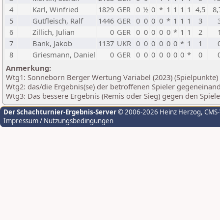
4
Karl, Winfried
1829
GER
0
½
0
*
1
1
1
1
4,5
8,
5
Gutfleisch, Ralf
1446
GER
0
0
0
0
*
1
1
1
3
6
Zillich, Julian
0
GER
0
0
0
0
0
*
1
1
2
7
Bank, Jakob
1137
UKR
0
0
0
0
0
0
*
1
1
8
Griesmann, Daniel
0
GER
0
0
0
0
0
0
0
*
0
Anmerkung:
Wtg1: Sonneborn Berger Wertung Variabel (2023) (Spielpunkte)
Wtg2: das/die Ergebnis(se) der betroffenen Spieler gegeneinan
Wtg3: Das bessere Ergebnis (Remis oder Sieg) gegen den Spiel
Der Schachturnier-Ergebnis-Server
© 2006-2026 Heinz Herzog
, CMS
Impressum / Nutzungsbedingungen